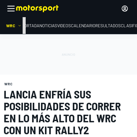
WRC
PORTADA
NOTICIAS
VIDEOS
CALENDARIO
RESULTADOS
CLASIFI
WRC
LANCIA ENFRÍA SUS
POSIBILIDADES DE CORRER
EN LO MÁS ALTO DEL WRC
CON UN KIT RALLY2