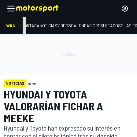
WRC
PORTADA
NOTICIAS
VIDEOS
CALENDARIO
RESULTADOS
CLASIFI
NOTICIAS
WRC
HYUNDAI Y TOYOTA
VALORARÍAN FICHAR A
MEEKE
Hyundai y Toyota han expresado su interés en
contar con el piloto británico tras su despido