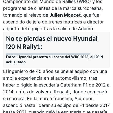
Campeonato del Mundo de Rallies (WRC)
y los
programas de clientes de la marca surcoreana,
tomando el relevo de
Julien Moncet
, que fue
ascendido de jefe de trenes motrices a director
adjunto del equipo tras la salida de Adamo.
No te pierdas el nuevo Hyundai
i20 N Rally1:
Fotos: Hyundai presenta su coche del WRC 2023, el i20 N
actualizado
El ingeniero de 45 años se une al equipo con una
amplia experiencia en el automovilismo, tras
haber dirigido la escudería
Caterham F1
de 2012 a
2014, antes de volver a
Renault
, donde comenzó
su carrera. En la marca francesa, Abiteboul
ascendió hasta liderar su equipo de F1 desde 2017
hasta 2021, cuando dejó
la escudería que pasaría