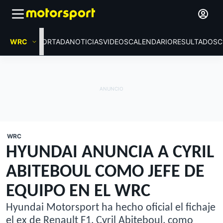
WRC
PORTADA
NOTICIAS
VIDEOS
CALENDARIO
RESULTADOS
C
WRC
HYUNDAI ANUNCIA A CYRIL
ABITEBOUL COMO JEFE DE
EQUIPO EN EL WRC
Hyundai Motorsport ha hecho oficial el fichaje
el ex de Renault F1, Cyril Abiteboul, como