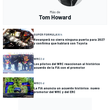
Más de
Tom Howard
SUPER FORMULA
16 h
Rovanperä no cierra ninguna puerta para 2027
y confirma que hablará con Toyota
WRC
2 d
Los pilotos del WRC reaccionan al histórico
acuerdo de la FIA con el promotor
WRC
5 d
La FIA anuncia un acuerdo histórico: nuevo
promotor del WRC y del ERC