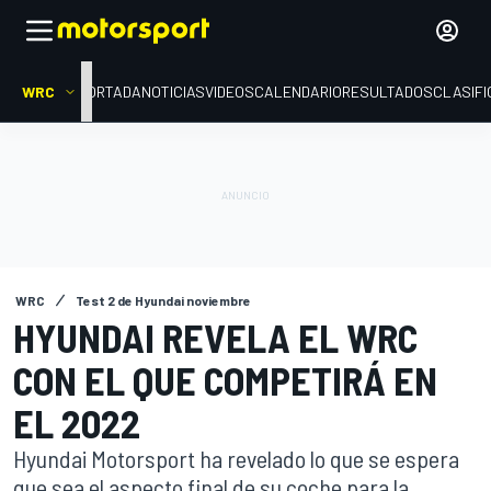
WRC
PORTADA
NOTICIAS
VIDEOS
CALENDARIO
RESULTADOS
CLASIFI
WRC
Test 2 de Hyundai noviembre
HYUNDAI REVELA EL WRC
CON EL QUE COMPETIRÁ EN
EL 2022
Hyundai Motorsport ha revelado lo que se espera
que sea el aspecto final de su coche para la