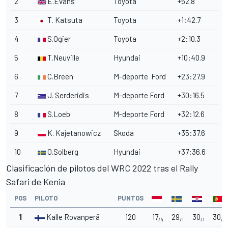
2
E.Evans
Toyota
+52.8
3
T. Katsuta
Toyota
+1:42.7
4
S.Ogier
Toyota
+2:10.3
5
T.Neuville
Hyundai
+10:40.9
6
C.Breen
M-deporte
Ford
+23:27.9
7
J. Serderidis
M-deporte Ford
+30:16.5
8
S.Loeb
M-deporte Ford
+32:12.6
9
K. Kajetanowicz
Skoda
+35:37.6
10
O.Solberg
Hyundai
+37:36.6
Clasificación de pilotos del WRC 2022 tras el Rally
Safari de Kenia
POS
PILOTO
PUNTOS
1
Kalle Rovanperä
120
17
29
30
30
/4
/1
/1
/1