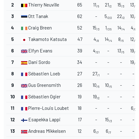
2
Thierry Neuville
65
11
21
15
13
/6
/2
/3
/5
3
Ott Tanak
62
-
5
22
10
/20
/2
/6
4
Craig Breen
52
15
1
14
4
/3
/36
/4
/8
5
Takamoto Katsuta
47
4
14
8
12
/8
/4
/6
/4
6
Elfyn Evans
39
4
-
13
19
/21
/5
/2
7
Dani Sordo
34
-
-
-
19
/3
8
Sébastien Loeb
27
27
-
-
-
/1
9
Gus Greensmith
26
10
10
-
-
/5
/5
10
Sébastien Ogier
19
19
-
-
-
/2
11
Pierre-Louis Loubet
18
-
-
-
6
/7
12
Esapekka Lappi
17
-
15
-
-
/3
13
Andreas Mikkelsen
12
6
6
-
-
/7
/7