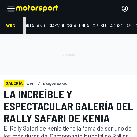
WRC
PORTADA
NOTICIAS
VIDEOS
CALENDARIO
RESULTADOS
CLASIFI
GALERÍA
WRC
Rally de Kenia
LA INCREÍBLE Y
ESPECTACULAR GALERÍA DEL
RALLY SAFARI DE KENIA
El Rally Safari de Kenia tiene la fama de ser uno de
los más duros del Campeonato Mundial de Rallies