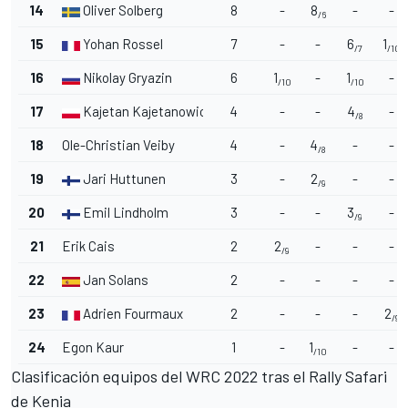
14
Oliver Solberg
8
-
8
-
-
/6
15
Yohan Rossel
7
-
-
6
1
/7
/10
16
Nikolay Gryazin
6
1
-
1
-
/10
/10
17
Kajetan Kajetanowics
4
-
-
4
-
/8
18
Ole-Christian Veiby
4
-
4
-
-
/8
19
Jari Huttunen
3
-
2
-
-
/9
20
Emil Lindholm
3
-
-
3
-
/9
21
Erik Cais
2
2
-
-
-
/9
22
Jan Solans
2
-
-
-
-
23
Adrien Fourmaux
2
-
-
-
2
/9
24
Egon Kaur
1
-
1
-
-
/10
Clasificación equipos del WRC 2022 tras el Rally Safari
de Kenia