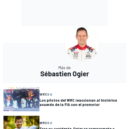
Más de
Sébastien Ogier
WRC
6 d
Los pilotos del WRC reaccionan al histórico
acuerdo de la FIA con el promotor
WRC
6 d
Tras su accidente, Ogier se compromete a