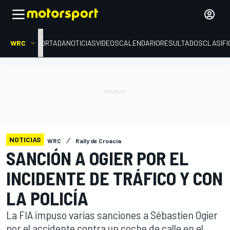
WRC
PORTADA
NOTICIAS
VIDEOS
CALENDARIO
RESULTADOS
CLASIFI
NOTICIAS
WRC
Rally de Croacia
SANCIÓN A OGIER POR EL
INCIDENTE DE TRÁFICO Y CON
LA POLICÍA
La FIA impuso varias sanciones a Sébastien Ogier
por el accidente contra un coche de calle en el