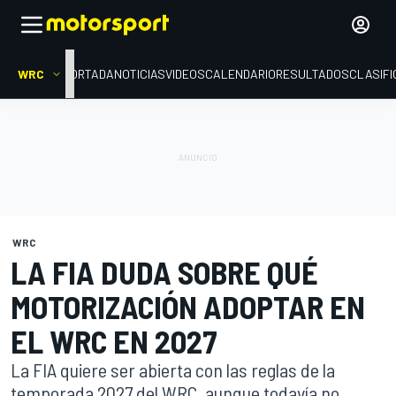
WRC
PORTADA
NOTICIAS
VIDEOS
CALENDARIO
RESULTADOS
CLASIFI
WRC
LA FIA DUDA SOBRE QUÉ
MOTORIZACIÓN ADOPTAR EN
EL WRC EN 2027
La FIA quiere ser abierta con las reglas de la
temporada 2027 del WRC, aunque todavía no