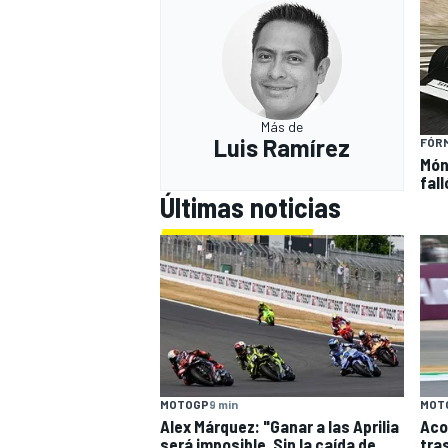
Más de
Luis Ramírez
FÓRM
Món
fal
Últimas noticias
MOTOGP
9 min
MOT
Alex Márquez: "Ganar a las Aprilia
Aco
será imposible. Sin la caída de
tra