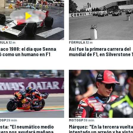
ULA 1
2 m
FÓRMULA 1
2 m
aco 1988: el día que Senna
Así fue la primera carrera del
ló como un humano en F1
mundial de F1, en Silverstone 
OGP
29 min
MOTOGP
39 min
sta: "El neumático medio
Márquez: "En la tercera vuelt
sero nos ayudará mañana
intentado un arreón y he visto