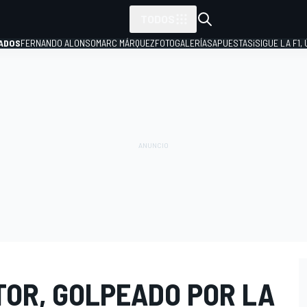
TODOS
ADOS
FERNANDO ALONSO
MARC MÁRQUEZ
FOTOGALERÍAS
APUESTAS
¡SIGUE LA F1,
P
TOR, GOLPEADO POR LA