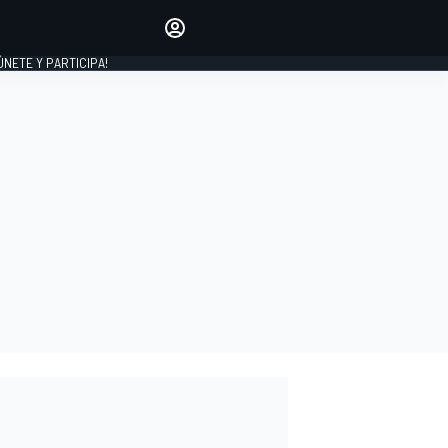
Haz que tu voz se escuche
comentando los artículos
 ÚNETE Y PARTICIPA!
INICIAR SESIÓN
EDICIÓN
ESPAÑA