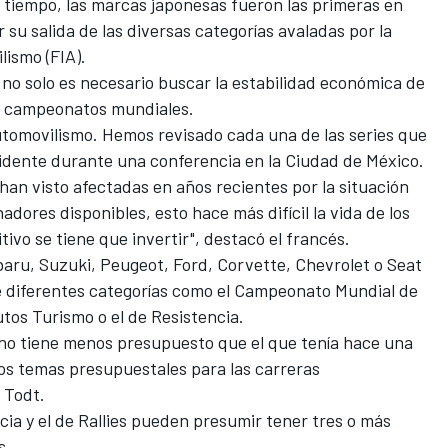
tiempo, las marcas japonesas fueron las primeras en
su salida de las diversas categorías avaladas por la
lismo (FIA).
 no solo es necesario buscar la estabilidad económica de
os campeonatos mundiales.
utomovilismo. Hemos revisado cada una de las series que
sidente durante una conferencia en la Ciudad de México.
han visto afectadas en años recientes por la situación
dores disponibles, esto hace más difícil la vida de los
ivo se tiene que invertir", destacó el francés.
aru, Suzuki, Peugeot, Ford, Corvette, Chevrolet o Seat
de diferentes categorías como el Campeonato Mundial de
tos Turismo o el de Resistencia.
no tiene menos presupuesto que el que tenía hace una
los temas presupuestales para las carreras
ó Todt.
cia y el de Rallies pueden presumir tener tres o más
s.