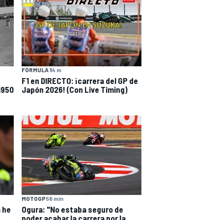
FÓRMULA 1
4 m
F1 en DIRECTO: ¡carrera del GP de
1950
Japón 2026! (Con Live Timing)
MOTOGP
56 min
Ogura: "No estaba seguro de
a he
poder acabar la carrera por la