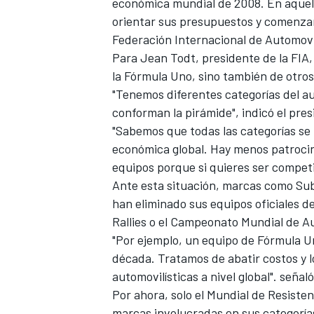
económica mundial de 2008. En aquel 
orientar sus presupuestos y comenzar 
Federación Internacional de Automovi
Para Jean Todt, presidente de la FIA,
la Fórmula Uno, sino también de otr
"Tenemos diferentes categorías del a
conforman la pirámide", indicó el pre
"Sabemos que todas las categorías se 
económica global. Hay menos patrocina
equipos porque si quieres ser competit
Ante esta situación, marcas como Sub
han eliminado sus equipos oficiales 
Rallies o el Campeonato Mundial de Au
"Por ejemplo, un equipo de Fórmula U
década. Tratamos de abatir costos y 
automovilísticas a nivel global". señal
Por ahora, solo el Mundial de Resisten
marcas involucradas en sus categoría