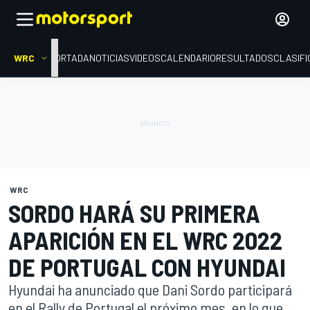
WRC
PORTADA
NOTICIAS
VIDEOS
CALENDARIO
RESULTADOS
CLASIFI
WRC
SORDO HARÁ SU PRIMERA
APARICIÓN EN EL WRC 2022
DE PORTUGAL CON HYUNDAI
Hyundai ha anunciado que Dani Sordo participará
en el Rally de Portugal el próximo mes, en lo que