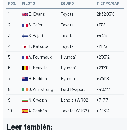
POS.
PILOTO
EQUIPO
TIEMPO/GAP
1
E. Evans
Toyota
2h32'05"6
2
S. Ogier
Toyota
+17"8
3
S. Pajari
Toyota
+44"4
4
T. Katsuta
Toyota
+1'11"3
5
A. Fourmaux
Hyundai
+2'05"2
6
T. Neuville
Hyundai
+2'17"0
7
H. Paddon
Hyundai
+3'41"8
8
J. Armstrong
Ford
M-Sport
+4'33"7
9
N. Gryazin
Lancia (WRC2)
+7'17"7
10
A. Cachón
Toyota (WRC2)
+7'23"4
Leer también: