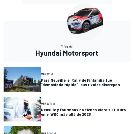
Más de
Hyundai Motorsport
WRC
1 d
Para Neuville, el Rally de Finlandia fue
"demasiado rápido"; sus rivales discrepan
WRC
15 d
Neuville y Fourmaux no tienen claro su futuro
en el WRC más allá de 2026
WRC
20 d