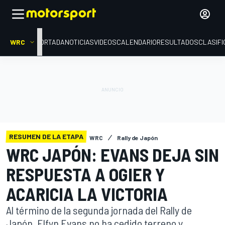
WRC
PORTADA
NOTICIAS
VIDEOS
CALENDARIO
RESULTADOS
CLASIFI
RESUMEN DE LA ETAPA
WRC
Rally de Japón
WRC JAPÓN: EVANS DEJA SIN
RESPUESTA A OGIER Y
ACARICIA LA VICTORIA
Al término de la segunda jornada del Rally de
Japón, Elfyn Evans no ha cedido terreno y