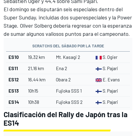
Sébastien Ogier y 44,4 sobre Sami Pajari.
El domingo se disputarán seis especiales dentro del
Super Sunday, incluidas dos superespeciales y la Power
Stage. Oliver Solberg debería regresar con la esperanza
de sumar algunos valiosos puntos para el campeonato.
SCRATCHS DEL SÁBADO POR LA TARDE
ES10
19,32 km
Mt. Kasagi 2
S. Ogier
ES11
21,16 km
Ena 2
S. Pajari
ES12
16,44 km
Obara 2
E. Evans
ES13
10h15
Fujioka SSS 1
S. Pajari
ES14
10h38
Fujioka SSS 2
S. Pajari
Clasificación del Rally de Japón tras la
ES14