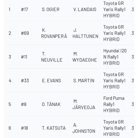
Toyota
GR
1
#17
S. OGIER
V. LANDAIS
Yaris Rally1
3:1
HYBRID
Toyota
GR
K.
J.
2
#69
Yaris Rally1
3:1
ROVANPERÄ
HALTTUNEN
HYBRID
Hyundai
i20
T.
M.
3
#11
N Rally1
3:1
NEUVILLE
WYDAEGHE
HYBRID
Toyota
GR
4
#33
E. EVANS
S. MARTIN
Yaris Rally1
3:1
HYBRID
Ford
Puma
M.
5
#8
O. TÄNAK
Rally1
3:1
JÄRVEOJA
HYBRID
Toyota
GR
A.
6
#18
T. KATSUTA
Yaris Rally1
3:1
JOHNSTON
HYBRID