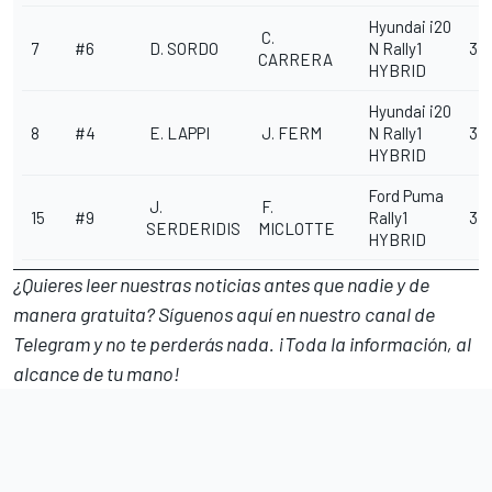
Hyundai
i20
C.
7
#6
D. SORDO
N Rally1
3:1
CARRERA
HYBRID
Hyundai
i20
8
#4
E. LAPPI
J. FERM
N Rally1
3:1
HYBRID
Ford
Puma
J.
F.
15
#9
Rally1
3:3
SERDERIDIS
MICLOTTE
HYBRID
¿Quieres leer nuestras noticias antes que nadie y de
manera gratuita? Síguenos
aquí en nuestro canal de
Telegram
y no te perderás nada. ¡Toda la información, al
alcance de tu mano!