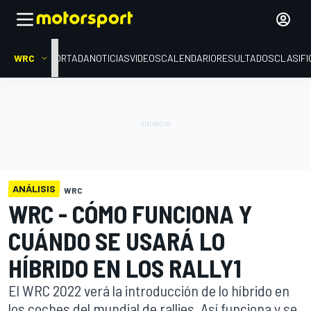
WRC
PORTADA
NOTICIAS
VIDEOS
CALENDARIO
RESULTADOS
CLASIFI
ANÁLISIS
WRC
WRC - CÓMO FUNCIONA Y
CUÁNDO SE USARÁ LO
HÍBRIDO EN LOS RALLY1
El WRC 2022 verá la introducción de lo híbrido en
los coches del mundial de rallies. Así funciona y se