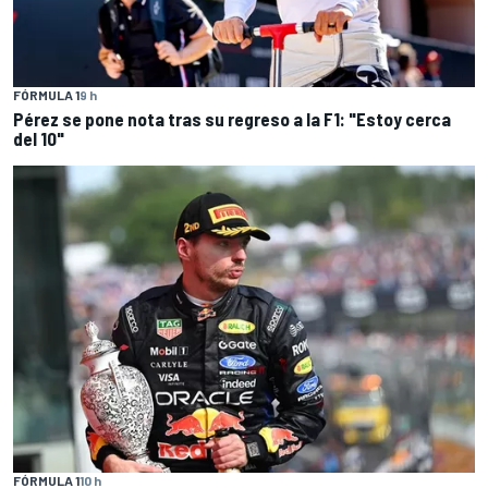
FÓRMULA 1
9 h
Pérez se pone nota tras su regreso a la F1: "Estoy cerca
del 10"
FÓRMULA 1
10 h