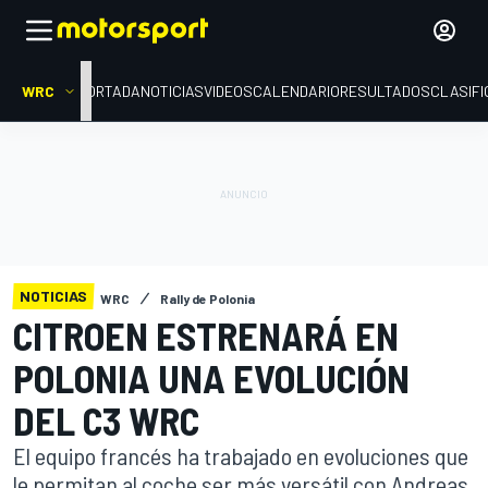
WRC
PORTADA
NOTICIAS
VIDEOS
CALENDARIO
RESULTADOS
CLASIFI
NOTICIAS
WRC
Rally de Polonia
CITROEN ESTRENARÁ EN
POLONIA UNA EVOLUCIÓN
DEL C3 WRC
El equipo francés ha trabajado en evoluciones que
le permitan al coche ser más versátil con Andreas