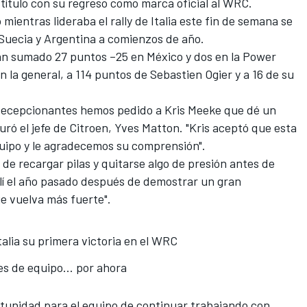
título con su regreso como marca oficial al
WRC
.
o
mientras lideraba el rally de Italia este fin de semana
se
 Suecia y Argentina a comienzos de año.
han sumado 27 puntos –25 en México y dos en la Power
en la general, a 114 puntos de Sebastien Ogier y a 16 de su
 decepcionantes
hemos pedido a Kris Meeke
que dé un
guró el jefe de Citroen, Yves Matton. "Kris aceptó que esta
equipo y le agradecemos su comprensión".
de recargar pilas y quitarse algo de presión antes de
allí el año pasado después de demostrar un gran
e vuelva más fuerte".
Italia su primera victoria en el WRC
es de equipo... por ahora
rtunidad para el equipo de
continuar trabajando con