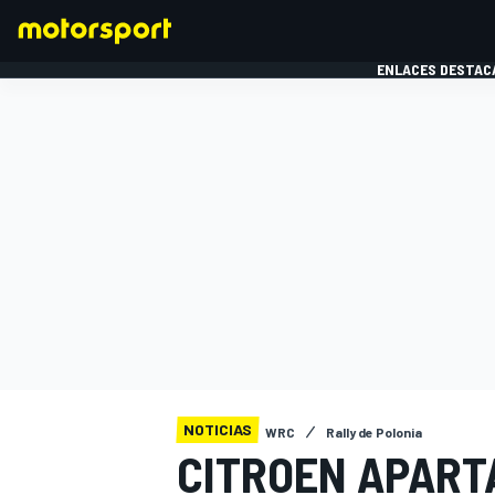
ENLACES DESTAC
FÓRMULA 1
MOTOG
NOTICIAS
WRC
Rally de Polonia
CITROEN APART