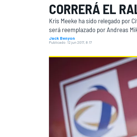
CORRERÁ EL RA
INDYCAR
WRC
Kris Meeke ha sido relegado por Ci
será reemplazado por Andreas Mi
Jack Benyon
Publicado:
12 jun 2017, 8:17
WEC
FÓRMULA E