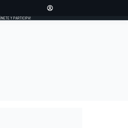
Haz que tu voz se escuche
comentando los artículos
 ÚNETE Y PARTICIPA!
INICIAR SESIÓN
EDICIÓN
ESPAÑA