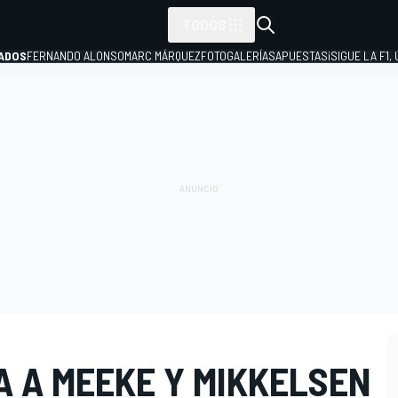
TODOS
ADOS
FERNANDO ALONSO
MARC MÁRQUEZ
FOTOGALERÍAS
APUESTAS
¡SIGUE LA F1,
P
A A MEEKE Y MIKKELSEN