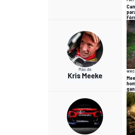
Cam
par
Fór
Más de
WRC
Kris Meeke
Mee
hom
gan