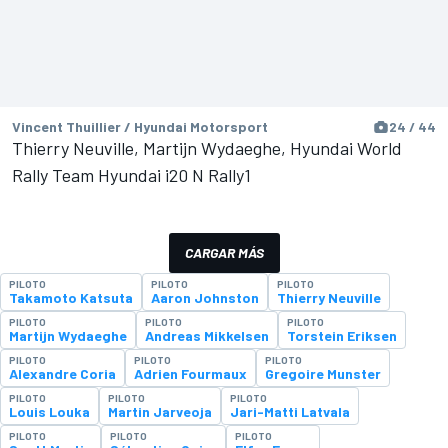
Vincent Thuillier / Hyundai Motorsport
24 / 44
Thierry Neuville, Martijn Wydaeghe, Hyundai World
Rally Team Hyundai i20 N Rally1
CARGAR MÁS
PILOTO
PILOTO
PILOTO
Takamoto Katsuta
Aaron Johnston
Thierry Neuville
PILOTO
PILOTO
PILOTO
Martijn Wydaeghe
Andreas Mikkelsen
Torstein Eriksen
PILOTO
PILOTO
PILOTO
Alexandre Coria
Adrien Fourmaux
Gregoire Munster
PILOTO
PILOTO
PILOTO
Louis Louka
Martin Jarveoja
Jari-Matti Latvala
PILOTO
PILOTO
PILOTO