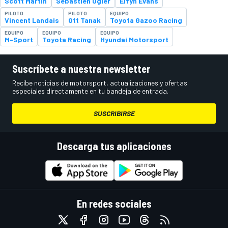
Scott Martin
Sébastien Ogier
Elfyn Evans
PILOTO
PILOTO
EQUIPO
Vincent Landais
Ott Tanak
Toyota Gazoo Racing
EQUIPO
EQUIPO
EQUIPO
M-Sport
Toyota Racing
Hyundai Motorsport
Suscríbete a nuestra newsletter
Recibe noticias de motorsport, actualizaciones y ofertas
especiales directamente en tu bandeja de entrada.
SUSCRIBIRSE
Descarga tus aplicaciones
En redes sociales