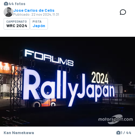
44 fotos
Jose Carlos de Celis
Publicado:
22 nov 2024, 11:31
CAMPEONATO
PISTA
WRC 2024
Japón
Kan Namekawa
1 / 44