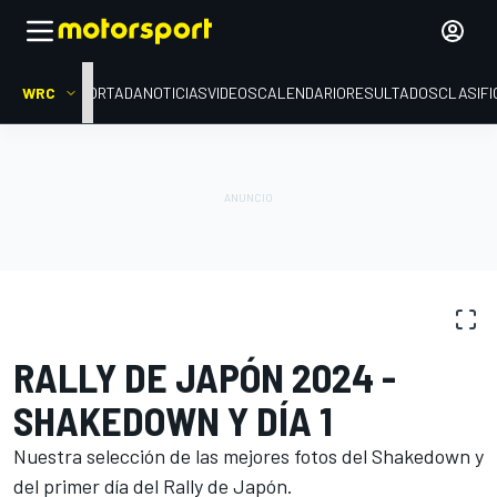
WRC
PORTADA
NOTICIAS
VIDEOS
CALENDARIO
RESULTADOS
CLASIFI
GALERÍAS DE FOTOS
WRC
Rally de Japón
RALLY DE JAPÓN 2024 -
SHAKEDOWN Y DÍA 1
Nuestra selección de las mejores fotos del Shakedown y
del primer día del Rally de Japón.