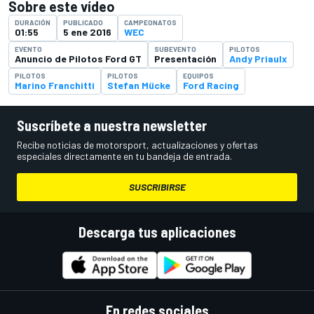
Sobre este vídeo
DURACIÓN
PUBLICADO
CAMPEONATOS
01:55
5 ene 2016
WEC
EVENTO
SUBEVENTO
PILOTOS
Anuncio de Pilotos Ford GT
Presentación
Andy Priaulx
PILOTOS
PILOTOS
EQUIPOS
Marino Franchitti
Stefan Mücke
Ford Racing
Suscríbete a nuestra newsletter
Recibe noticias de motorsport, actualizaciones y ofertas
especiales directamente en tu bandeja de entrada.
SUSCRIBIRSE
Descarga tus aplicaciones
En redes sociales