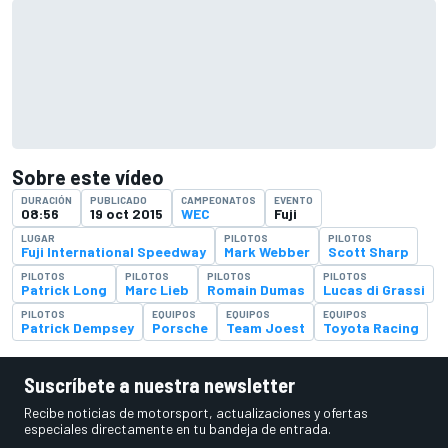
Sobre este vídeo
DURACIÓN
PUBLICADO
CAMPEONATOS
EVENTO
08:56
19 oct 2015
WEC
Fuji
LUGAR
PILOTOS
PILOTOS
Fuji International Speedway
Mark Webber
Scott Sharp
PILOTOS
PILOTOS
PILOTOS
PILOTOS
Patrick Long
Marc Lieb
Romain Dumas
Lucas di Grassi
PILOTOS
EQUIPOS
EQUIPOS
EQUIPOS
Patrick Dempsey
Porsche
Team Joest
Toyota Racing
Suscríbete a nuestra newsletter
Recibe noticias de motorsport, actualizaciones y ofertas
especiales directamente en tu bandeja de entrada.