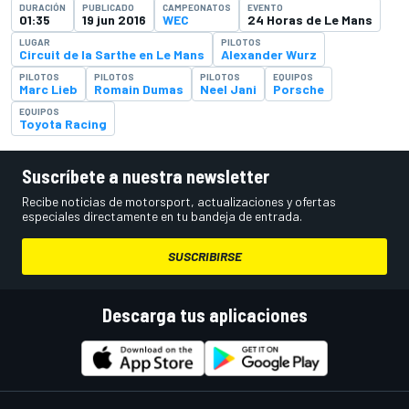
DURACIÓN
PUBLICADO
CAMPEONATOS
EVENTO
01:35
19 jun 2016
WEC
24 Horas de Le Mans
LUGAR
PILOTOS
Circuit de la Sarthe en Le Mans
Alexander Wurz
PILOTOS
PILOTOS
PILOTOS
EQUIPOS
Marc Lieb
Romain Dumas
Neel Jani
Porsche
EQUIPOS
Toyota Racing
Suscríbete a nuestra newsletter
Recibe noticias de motorsport, actualizaciones y ofertas
especiales directamente en tu bandeja de entrada.
SUSCRIBIRSE
Descarga tus aplicaciones