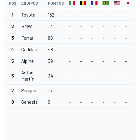
POS
EQUIPOS
PUNTOS
1
Toyota
132
-
-
-
-
-
-
2
BMW
121
-
-
-
-
-
-
3
Ferrari
80
-
-
-
-
-
-
4
Cadillac
48
-
-
-
-
-
-
5
Alpine
39
-
-
-
-
-
-
Aston
6
34
-
-
-
-
-
-
Martin
7
Peugeot
15
-
-
-
-
-
-
8
Genesis
6
-
-
-
-
-
-