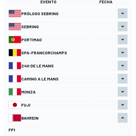
EVENTO
FECHA
PRÓLOGO SEBRING
SEBRING
PORTIMAO
SPA-FRANCORCHAMPS
24H DE LE MANS
CAMINO A LE MANS
MONZA
FUJI
BAHREIN
FP1