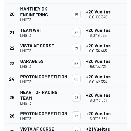
MANTHEY DK
+20 Vueltas
20
ENGINEERING
91
6:01'06.346
LMGT3
TEAM WRT
+20 Vueltas
21
32
LMGT3
6:01'19.385
VISTA AF CORSE
+20 Vueltas
22
21
LMGT3
6:01'36.465
GARAGE 59
+20 Vueltas
23
58
LMGT3
6:01'37.721
PROTON COMPETITION
+20 Vueltas
24
88
LMGT3
6:01'42.354
HEART OF RACING
+20 Vueltas
25
TEAM
23
6:01'43.631
LMGT3
PROTON COMPETITION
+20 Vueltas
26
77
LMGT3
6:01'43.681
VISTA AF CORSE
+21 Vueltas