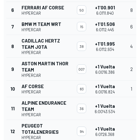
FERRARI AF CORSE
+1'00.901
6
8
50
HYPERCAR
6:01'11.840
BMW M TEAM WRT
+1'01.506
7
6
15
HYPERCAR
6:01'12.445
CADILLAC HERTZ
+1'01.995
8
4
TEAM JOTA
38
6:01'12.934
HYPERCAR
ASTON MARTIN THOR
+1 Vuelta
9
2
TEAM
007
6:00'16.386
HYPERCAR
AF CORSE
+1 Vuelta
10
1
83
HYPERCAR
6:00'16.824
ALPINE ENDURANCE
+1 Vuelta
11
TEAM
36
6:00'43.534
HYPERCAR
PEUGEOT
+1 Vuelta
12
TOTALENERGIES
94
6:01'26.368
HYPERCAR