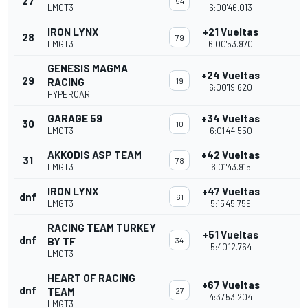
27
54
LMGT3
6:00'46.013
IRON LYNX
+21 Vueltas
28
79
LMGT3
6:00'53.970
GENESIS MAGMA
+24 Vueltas
29
RACING
19
6:00'19.620
HYPERCAR
GARAGE 59
+34 Vueltas
30
10
LMGT3
6:01'44.550
AKKODIS ASP TEAM
+42 Vueltas
31
78
LMGT3
6:01'43.915
IRON LYNX
+47 Vueltas
dnf
61
LMGT3
5:15'45.759
RACING TEAM TURKEY
+51 Vueltas
dnf
BY TF
34
5:40'12.764
LMGT3
HEART OF RACING
+67 Vueltas
dnf
TEAM
27
4:37'53.204
LMGT3