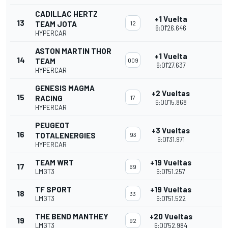
CADILLAC HERTZ
+1 Vuelta
13
TEAM JOTA
12
6:01'26.646
HYPERCAR
ASTON MARTIN THOR
+1 Vuelta
14
TEAM
009
6:01'27.637
HYPERCAR
GENESIS MAGMA
+2 Vueltas
15
RACING
17
6:00'15.868
HYPERCAR
PEUGEOT
+3 Vueltas
16
TOTALENERGIES
93
6:01'31.971
HYPERCAR
TEAM WRT
+19 Vueltas
17
69
LMGT3
6:01'51.257
TF SPORT
+19 Vueltas
18
33
LMGT3
6:01'51.522
THE BEND MANTHEY
+20 Vueltas
19
92
LMGT3
6:00'52.984