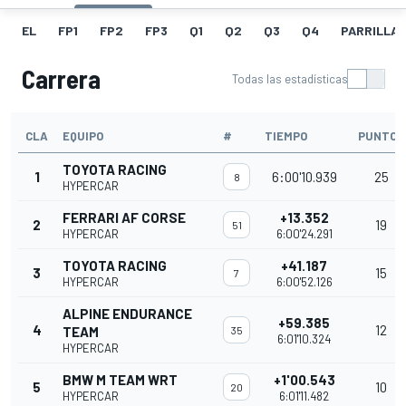
EL
FP1
FP2
FP3
Q1
Q2
Q3
Q4
PARRILLA
Carrera
Todas las estadísticas
CLA
EQUIPO
#
TIEMPO
PUNTOS
TOYOTA RACING
1
6:00'10.939
25
8
HYPERCAR
FERRARI AF CORSE
+13.352
2
19
51
HYPERCAR
6:00'24.291
TOYOTA RACING
+41.187
3
15
7
HYPERCAR
6:00'52.126
ALPINE ENDURANCE
+59.385
4
12
TEAM
35
6:01'10.324
HYPERCAR
BMW M TEAM WRT
+1'00.543
5
10
20
HYPERCAR
6:01'11.482