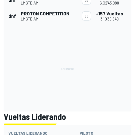
dnf
33
LMGTE AM
6:02'43.988
PROTON COMPETITION
+157 Vueltas
dnf
88
LMGTE AM
3:10'36.849
Vueltas Liderando
VUELTAS LIDERANDO
PILOTO