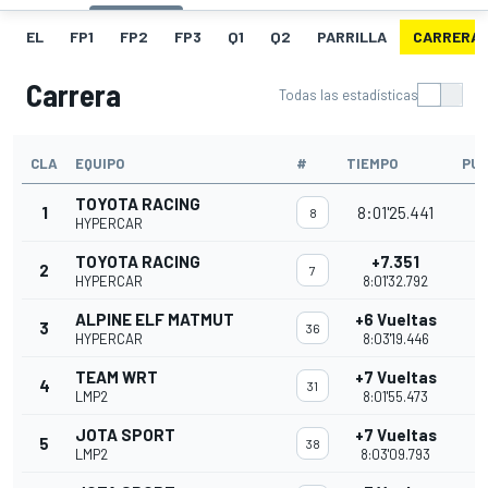
EL
FP1
FP2
FP3
Q1
Q2
PARRILLA
CARRERA
Carrera
Todas las estadísticas
CLA
EQUIPO
#
TIEMPO
PU
TOYOTA RACING
1
8:01'25.441
8
HYPERCAR
TOYOTA RACING
+7.351
2
7
HYPERCAR
8:01'32.792
ALPINE ELF MATMUT
+6 Vueltas
3
36
HYPERCAR
8:03'19.446
TEAM WRT
+7 Vueltas
4
31
LMP2
8:01'55.473
JOTA SPORT
+7 Vueltas
5
38
LMP2
8:03'09.793