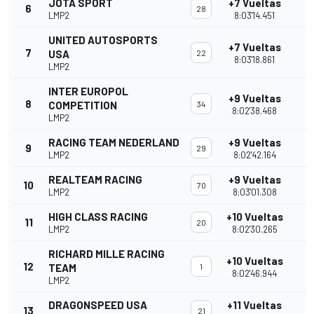
JOTA SPORT
+7 Vueltas
6
28
LMP2
8:03'14.451
UNITED AUTOSPORTS
+7 Vueltas
7
USA
22
8:03'18.861
LMP2
INTER EUROPOL
+9 Vueltas
8
COMPETITION
34
8:02'38.468
LMP2
RACING TEAM NEDERLAND
+9 Vueltas
9
29
LMP2
8:02'42.164
REALTEAM RACING
+9 Vueltas
10
70
LMP2
8:03'01.308
HIGH CLASS RACING
+10 Vueltas
11
20
LMP2
8:02'30.265
RICHARD MILLE RACING
+10 Vueltas
12
TEAM
1
8:02'46.944
LMP2
DRAGONSPEED USA
+11 Vueltas
13
21