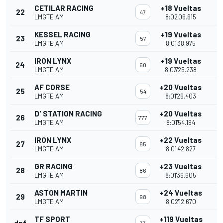
CETILAR RACING
+18 Vueltas
22
47
LMGTE AM
8:02'06.615
KESSEL RACING
+19 Vueltas
23
57
LMGTE AM
8:01'38.975
IRON LYNX
+19 Vueltas
24
60
LMGTE AM
8:03'25.238
AF CORSE
+20 Vueltas
25
54
LMGTE AM
8:01'26.403
D' STATION RACING
+20 Vueltas
26
777
LMGTE AM
8:01'54.194
IRON LYNX
+22 Vueltas
27
85
LMGTE AM
8:01'42.827
GR RACING
+23 Vueltas
28
86
LMGTE AM
8:01'36.605
ASTON MARTIN
+24 Vueltas
29
98
LMGTE AM
8:02'12.670
TF SPORT
+119 Vueltas