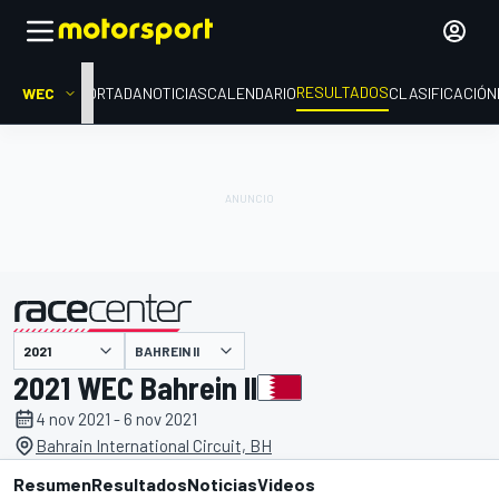
RESULTADOS
WEC
PORTADA
NOTICIAS
CALENDARIO
CLASIFICACIÓN
BAHREIN II
presentado por
2021 WEC Bahrein II
4 nov 2021 - 6 nov 2021
Bahrain International Circuit, BH
Resumen
Resultados
Noticias
Videos