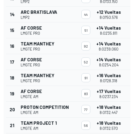
LMP2
8:01'33.150
ARC BRATISLAVA
+12 Vueltas
14
44
LMP2
8:01'50.576
AF CORSE
+14 Vueltas
15
51
LMGTE PRO
8:02'35.811
TEAM MANTHEY
+14 Vueltas
16
92
LMGTE PRO
8:02'39.060
AF CORSE
+14 Vueltas
17
52
LMGTE PRO
8:02'54.204
TEAM MANTHEY
+16 Vueltas
18
91
LMGTE PRO
8:01'28.318
AF CORSE
+17 Vueltas
19
83
LMGTE AM
8:02'37.234
PROTON COMPETITION
+18 Vueltas
20
77
LMGTE AM
8:01'32.447
TEAM PROJECT 1
+18 Vueltas
21
56
LMGTE AM
8:01'32.570