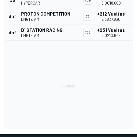
30
709
HYPERCAR
8:00'18.660
PROTON COMPETITION
+212 Vueltas
dnf
77
LMGTE AM
2:38'37.830
D' STATION RACING
+231 Vueltas
dnf
777
LMGTE AM
2:02'10.649