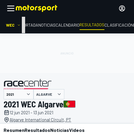
RESULTADOS
WEC
PORTADA
NOTICIAS
CALENDARIO
CLASIFICACIÓN
ALGARVE
presentado por
2021 WEC Algarve
12 jun 2021 - 13 jun 2021
Algarve International Circuit, PT
Resumen
Resultados
Noticias
Videos