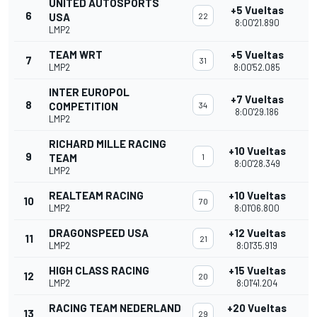
UNITED AUTOSPORTS
+5 Vueltas
6
USA
22
8:00'21.890
LMP2
TEAM WRT
+5 Vueltas
7
31
LMP2
8:00'52.085
INTER EUROPOL
+7 Vueltas
8
COMPETITION
34
8:00'29.186
LMP2
RICHARD MILLE RACING
+10 Vueltas
9
TEAM
1
8:00'28.349
LMP2
REALTEAM RACING
+10 Vueltas
10
70
LMP2
8:01'06.800
DRAGONSPEED USA
+12 Vueltas
11
21
LMP2
8:01'35.919
HIGH CLASS RACING
+15 Vueltas
12
20
LMP2
8:01'41.204
RACING TEAM NEDERLAND
+20 Vueltas
13
29