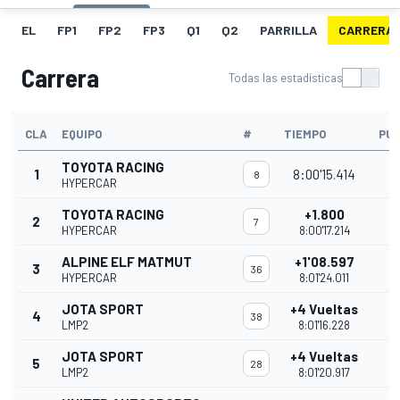
EL
FP1
FP2
FP3
Q1
Q2
PARRILLA
CARRERA
Carrera
Todas las estadísticas
CLA
EQUIPO
#
TIEMPO
PU
TOYOTA RACING
1
8:00'15.414
8
HYPERCAR
TOYOTA RACING
+1.800
2
7
HYPERCAR
8:00'17.214
ALPINE ELF MATMUT
+1'08.597
3
36
HYPERCAR
8:01'24.011
JOTA SPORT
+4 Vueltas
4
38
LMP2
8:01'16.228
JOTA SPORT
+4 Vueltas
5
28
LMP2
8:01'20.917