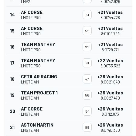
LMP2
8:00'52.926
AF CORSE
+21 Vueltas
14
51
LMGTE PRO
8:00'44.728
AF CORSE
+21 Vueltas
15
52
LMGTE PRO
8:01'09.794
TEAM MANTHEY
+21 Vueltas
16
92
LMGTE PRO
8:01'29.771
TEAM MANTHEY
+22 Vueltas
17
91
LMGTE PRO
8:00'53.322
CETILAR RACING
+26 Vueltas
18
47
LMGTE AM
8:00'21.640
TEAM PROJECT 1
+26 Vueltas
19
56
LMGTE AM
8:00'27.470
AF CORSE
+26 Vueltas
20
54
LMGTE AM
8:01'12.873
ASTON MARTIN
+26 Vueltas
21
98
LMGTE AM
8:01'40.360