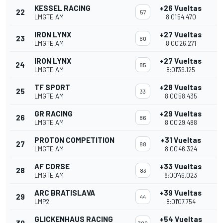
KESSEL RACING
+26 Vueltas
22
57
LMGTE AM
8:01'54.470
IRON LYNX
+27 Vueltas
23
60
LMGTE AM
8:00'26.271
IRON LYNX
+27 Vueltas
24
85
LMGTE AM
8:01'39.125
TF SPORT
+28 Vueltas
25
33
LMGTE AM
8:00'58.435
GR RACING
+29 Vueltas
26
86
LMGTE AM
8:00'29.488
PROTON COMPETITION
+31 Vueltas
27
88
LMGTE AM
8:00'46.324
AF CORSE
+33 Vueltas
28
83
LMGTE AM
8:00'46.023
ARC BRATISLAVA
+39 Vueltas
29
44
LMP2
8:01'07.754
GLICKENHAUS RACING
+54 Vueltas