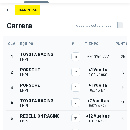
EL
CARRERA
Carrera
Todas las estadísticas
CLA
EQUIPO
#
TIEMPO
PUNTO
TOYOTA RACING
1
6:00'40.777
25
8
LMP1
PORSCHE
+1 Vuelta
2
18
2
LMP1
6:00'44.960
PORSCHE
+1 Vuelta
3
15
1
LMP1
6:01'13.174
TOYOTA RACING
+7 Vueltas
4
13
7
LMP1
6:01'55.423
REBELLION RACING
+12 Vueltas
5
10
31
LMP2
6:01'34.869