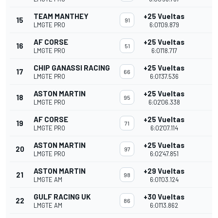
TEAM MANTHEY
+25 Vueltas
15
91
LMGTE PRO
6:01'09.879
AF CORSE
+25 Vueltas
16
51
LMGTE PRO
6:01'18.717
CHIP GANASSI RACING
+25 Vueltas
17
66
LMGTE PRO
6:01'37.536
ASTON MARTIN
+25 Vueltas
18
95
LMGTE PRO
6:02'06.338
AF CORSE
+25 Vueltas
19
71
LMGTE PRO
6:02'07.114
ASTON MARTIN
+25 Vueltas
20
97
LMGTE PRO
6:02'47.851
ASTON MARTIN
+29 Vueltas
21
98
LMGTE AM
6:01'03.124
GULF RACING UK
+30 Vueltas
22
86
LMGTE AM
6:01'13.862