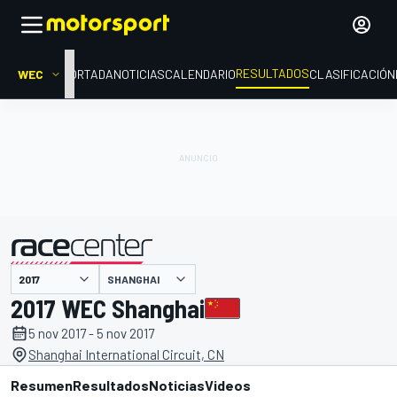
RESULTADOS
WEC
PORTADA
NOTICIAS
CALENDARIO
CLASIFICACIÓN
SHANGHAI
presentado por
2017 WEC Shanghai
5 nov 2017 - 5 nov 2017
Shanghai International Circuit, CN
Resumen
Resultados
Noticias
Videos