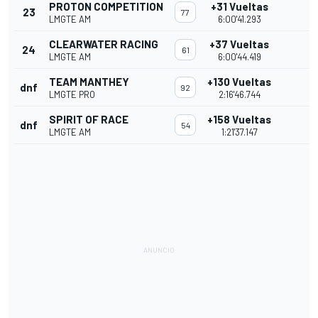
PROTON COMPETITION
+31 Vueltas
23
77
LMGTE AM
6:00'41.293
CLEARWATER RACING
+37 Vueltas
24
61
LMGTE AM
6:00'44.419
TEAM MANTHEY
+130 Vueltas
dnf
92
LMGTE PRO
2:16'46.744
SPIRIT OF RACE
+158 Vueltas
dnf
54
LMGTE AM
1:21'37.147