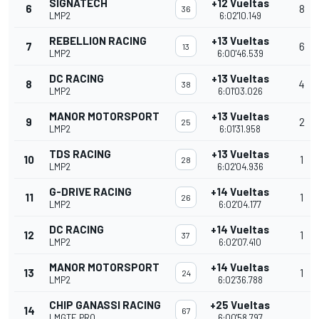
SIGNATECH
+12 Vueltas
6
8
36
LMP2
6:02'10.149
REBELLION RACING
+13 Vueltas
7
6
13
LMP2
6:00'46.539
DC RACING
+13 Vueltas
8
4
38
LMP2
6:01'03.026
MANOR MOTORSPORT
+13 Vueltas
9
2
25
LMP2
6:01'31.958
TDS RACING
+13 Vueltas
10
1
28
LMP2
6:02'04.936
G-DRIVE RACING
+14 Vueltas
11
1
26
LMP2
6:02'04.177
DC RACING
+14 Vueltas
12
1
37
LMP2
6:02'07.410
MANOR MOTORSPORT
+14 Vueltas
13
1
24
LMP2
6:02'36.788
CHIP GANASSI RACING
+25 Vueltas
14
67
LMGTE PRO
6:00'58.797