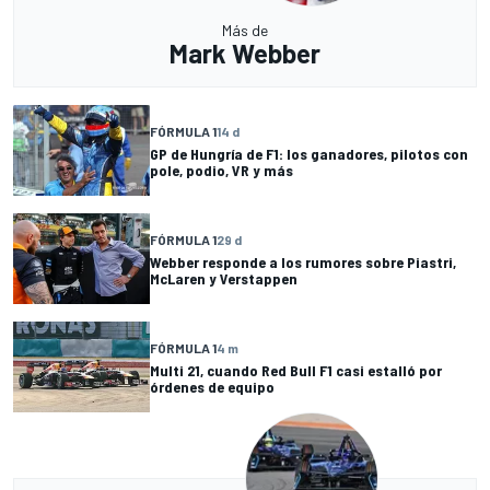
Más de
Mark Webber
FÓRMULA 1
14 d
GP de Hungría de F1: los ganadores, pilotos con
pole, podio, VR y más
FÓRMULA 1
29 d
Webber responde a los rumores sobre Piastri,
McLaren y Verstappen
FÓRMULA 1
4 m
Multi 21, cuando Red Bull F1 casi estalló por
órdenes de equipo