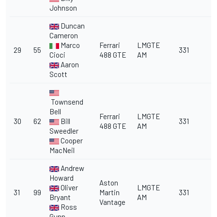
Johnson
Duncan
Cameron
Marco
Ferrari
LMGTE
29
55
331
Cioci
488 GTE
AM
Aaron
Scott
Townsend
Bell
Ferrari
LMGTE
30
62
Bill
331
488 GTE
AM
Sweedler
Cooper
MacNeil
Andrew
Howard
Aston
Oliver
LMGTE
31
99
Martin
331
Bryant
AM
Vantage
Ross
Gunn