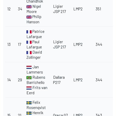
Chandhok
Nigel
Ligier
12
34
LMP2
351
Moore
JSP 217
Philip
Hanson
Patrice
Lafargue
Paul
Ligier
13
17
LMP2
344
Lafargue
JSP 217
David
Zollinger
Jan
Lammers
Rubens
Dallara
14
29
LMP2
344
Barrichello
P217
Frits van
Eerd
Felix
Rosenqvist
Henrik
15
21
Oreca 07
LMP2
343