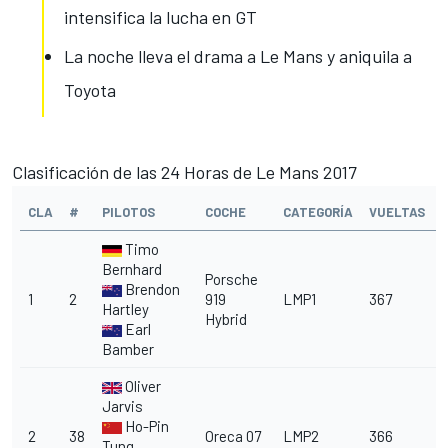
intensifica la lucha en GT
La noche lleva el drama a Le Mans y aniquila a
Toyota
Clasificación de las 24 Horas de Le Mans 2017
CLA
#
PILOTOS
COCHE
CATEGORÍA
VUELTAS
Timo
Bernhard
Porsche
Brendon
1
2
919
LMP1
367
Hartley
Hybrid
Earl
Bamber
Oliver
Jarvis
Ho-Pin
2
38
Oreca 07
LMP2
366
Tung