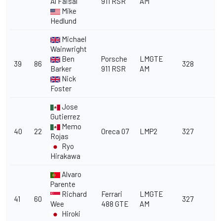
Al Faisal
911 RSR
AM
Mike
Hedlund
Michael
Wainwright
Ben
Porsche
LMGTE
39
86
328
Barker
911 RSR
AM
Nick
Foster
Jose
Gutierrez
Memo
40
22
Oreca 07
LMP2
327
Rojas
Ryo
Hirakawa
Alvaro
Parente
Richard
Ferrari
LMGTE
41
60
327
Wee
488 GTE
AM
Hiroki