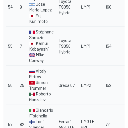
Toyota
Jose
54
9
TS050
LMP1
160
1
Maria Lopez
Hybrid
Yuji
Kunimoto
Stéphane
Sarrazin
Toyota
Kamui
55
7
TS050
LMP1
154
1
Kobayashi
Hybrid
Mike
Conway
Vitaly
Petrov
Simon
56
25
Oreca 07
LMP2
152
1
Trummer
Roberto
Gonzalez
Giancarlo
Fisichella
Toni
Ferrari
LMGTE
57
82
72
Vilander
488 GTE
PRO