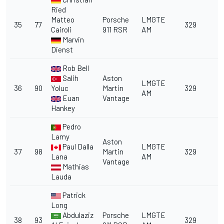
Ried
Matteo
Porsche
LMGTE
35
77
329
Cairoli
911 RSR
AM
Marvin
Dienst
Rob Bell
Salih
Aston
LMGTE
36
90
Yoluc
Martin
329
AM
Euan
Vantage
Hankey
Pedro
Lamy
Aston
Paul Dalla
LMGTE
37
98
Martin
329
Lana
AM
Vantage
Mathias
Lauda
Patrick
Long
Abdulaziz
Porsche
LMGTE
38
93
329