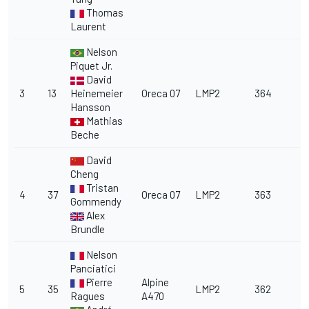
Thomas
Laurent
Nelson
Piquet Jr.
David
3
13
Heinemeier
Oreca 07
LMP2
364
Hansson
Mathias
Beche
David
Cheng
Tristan
4
37
Oreca 07
LMP2
363
Gommendy
Alex
Brundle
Nelson
Panciatici
Pierre
Alpine
5
35
LMP2
362
Ragues
A470