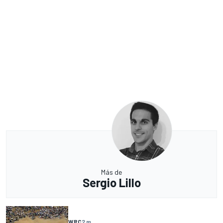
Más de
Sergio Lillo
WRC
2 m