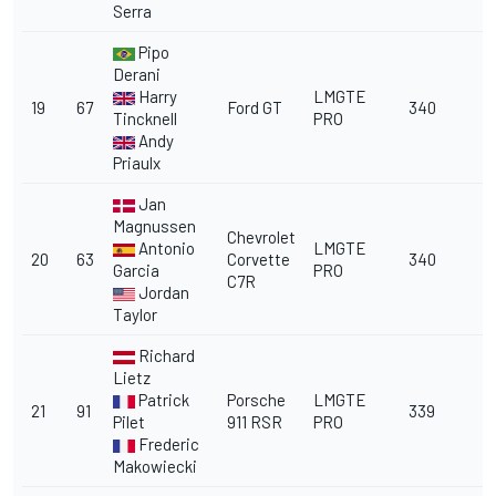
Serra
Pipo
Derani
Harry
LMGTE
19
67
Ford GT
340
Tincknell
PRO
Andy
Priaulx
Jan
Magnussen
Chevrolet
Antonio
LMGTE
20
63
Corvette
340
Garcia
PRO
C7R
Jordan
Taylor
Richard
Lietz
Patrick
Porsche
LMGTE
21
91
339
Pilet
911 RSR
PRO
Frederic
Makowiecki