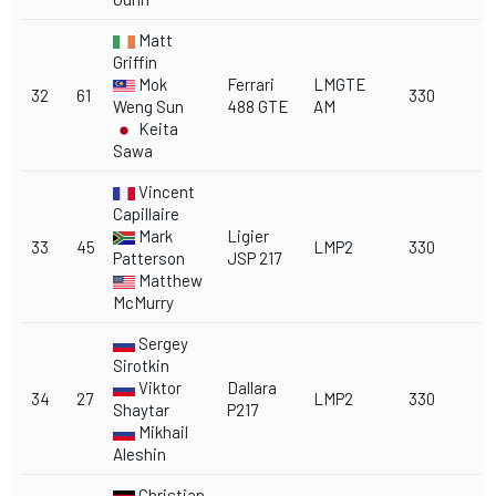
Matt
Griffin
Mok
Ferrari
LMGTE
32
61
330
Weng Sun
488 GTE
AM
Keita
Sawa
Vincent
Capillaire
Mark
Ligier
33
45
LMP2
330
Patterson
JSP 217
Matthew
McMurry
Sergey
Sirotkin
Viktor
Dallara
34
27
LMP2
330
Shaytar
P217
Mikhail
Aleshin
Christian