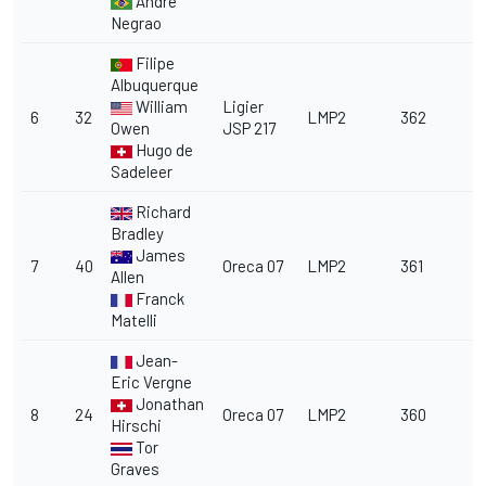
André
Negrao
Filipe
Albuquerque
William
Ligier
6
32
LMP2
362
Owen
JSP 217
Hugo de
Sadeleer
Richard
Bradley
James
7
40
Oreca 07
LMP2
361
Allen
Franck
Matelli
Jean-
Eric Vergne
Jonathan
8
24
Oreca 07
LMP2
360
Hirschi
Tor
Graves