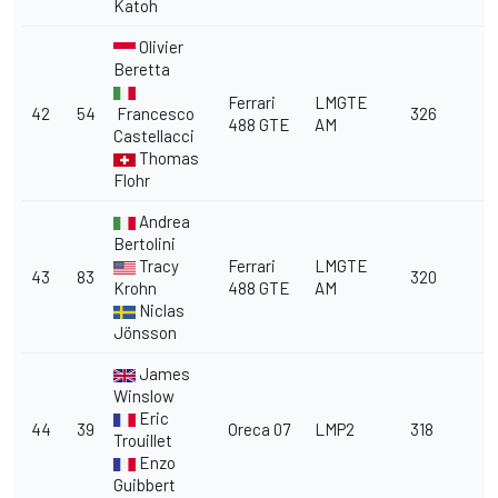
Katoh
Olivier
Beretta
Ferrari
LMGTE
42
54
Francesco
326
488 GTE
AM
Castellacci
Thomas
Flohr
Andrea
Bertolini
Tracy
Ferrari
LMGTE
43
83
320
Krohn
488 GTE
AM
Niclas
Jönsson
James
Winslow
Eric
44
39
Oreca 07
LMP2
318
Trouillet
Enzo
Guibbert