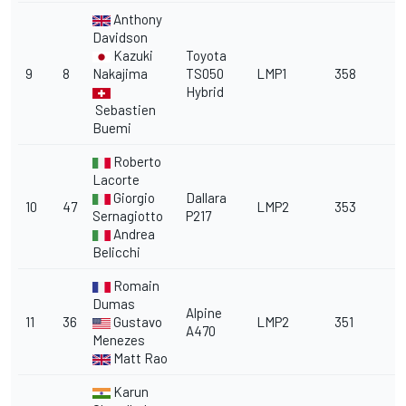
Anthony
Davidson
Kazuki
Toyota
9
8
Nakajima
TS050
LMP1
358
Hybrid
Sebastien
Buemi
Roberto
Lacorte
Giorgio
Dallara
10
47
LMP2
353
Sernagiotto
P217
Andrea
Belicchi
Romain
Dumas
Alpine
11
36
Gustavo
LMP2
351
A470
Menezes
Matt Rao
Karun