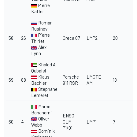
Pierre
Kaffer
Roman
Rusinov
Pierre
58
26
Oreca 07
LMP2
20
Thiriet
Alex
Lynn
Khaled Al
Qubaisi
Klaus
Porsche
LMGTE
59
88
18
Bachler
911 RSR
AM
Stephane
Lemeret
Marco
Bonanomi
ENSO
Oliver
60
4
CLM
LMP1
7
Webb
P1/01
Dominik