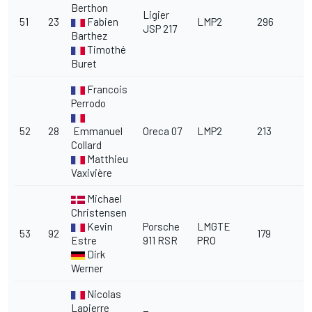
Berthon
Ligier
51
23
Fabien
LMP2
296
3
JSP 217
Barthez
Timothé
Buret
Francois
Perrodo
52
28
Emmanuel
Oreca 07
LMP2
213
Collard
Matthieu
Vaxivière
Michael
Christensen
Kevin
Porsche
LMGTE
53
92
179
1
Estre
911 RSR
PRO
Dirk
Werner
Nicolas
Lapierre