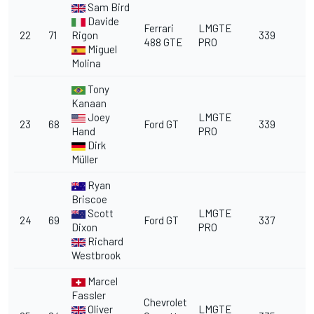
Sam Bird
Davide
Ferrari
LMGTE
22
71
Rigon
339
488 GTE
PRO
Miguel
Molina
Tony
Kanaan
Joey
LMGTE
23
68
Ford GT
339
Hand
PRO
Dirk
Müller
Ryan
Briscoe
Scott
LMGTE
24
69
Ford GT
337
Dixon
PRO
Richard
Westbrook
Marcel
Fassler
Chevrolet
Oliver
LMGTE