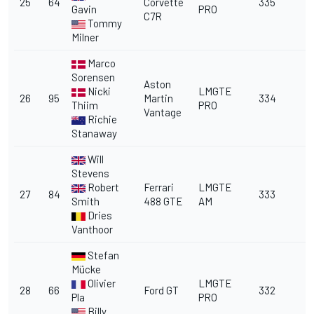
25
64
Corvette
335
Gavin
PRO
C7R
Tommy
Milner
Marco
Sorensen
Aston
Nicki
LMGTE
26
95
Martin
334
Thiim
PRO
Vantage
Richie
Stanaway
Will
Stevens
Robert
Ferrari
LMGTE
27
84
333
Smith
488 GTE
AM
Dries
Vanthoor
Stefan
Mücke
Olivier
LMGTE
28
66
Ford GT
332
Pla
PRO
Billy