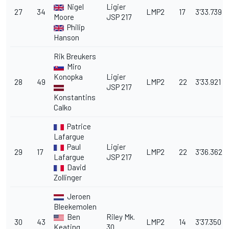
Nigel
Ligier
27
34
LMP2
17
3'33.739
Moore
JSP 217
Philip
Hanson
Rik Breukers
Miro
Konopka
Ligier
28
49
LMP2
22
3'33.921
JSP 217
Konstantins
Calko
Patrice
Lafargue
Paul
Ligier
29
17
LMP2
22
3'36.362
Lafargue
JSP 217
David
Zollinger
Jeroen
Bleekemolen
Ben
Riley Mk.
30
43
LMP2
14
3'37.350
Keating
30