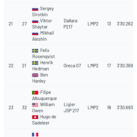
Sergey
Sirotkin
Viktor
Dallara
21
27
LMP2
13
3'30.262
Shaytar
P217
Mikhail
Aleshin
Felix
Rosenqvist
Henrik
22
21
Oreca 07
LMP2
17
3'30.369
Hedman
Ben
Hanley
Filipe
Albuquerque
William
Ligier
23
32
LMP2
18
3'30.693
Owen
JSP 217
Hugo de
Sadeleer