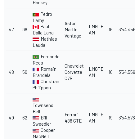
Hankey
Pedro
Lamy
Aston
Paul
LMGTE
47
98
Martin
16
3'54.456
Dalla Lana
AM
Vantage
Mathias
Lauda
Fernando
Rees
Chevrolet
Romain
LMGTE
48
50
Corvette
16
3'54.559
Brandela
AM
C7R
Christian
Philippon
Townsend
Bell
Ferrari
LMGTE
49
62
Bill
19
3'54.576
488 GTE
AM
Sweedler
Cooper
MacNeil