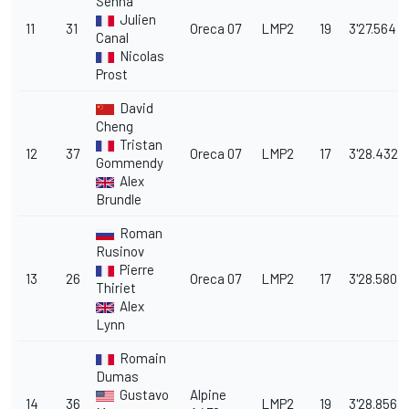
Senna
Julien
11
31
Oreca 07
LMP2
19
3'27.564
Canal
Nicolas
Prost
David
Cheng
Tristan
12
37
Oreca 07
LMP2
17
3'28.432
Gommendy
Alex
Brundle
Roman
Rusinov
Pierre
13
26
Oreca 07
LMP2
17
3'28.580
Thiriet
Alex
Lynn
Romain
Dumas
Gustavo
Alpine
14
36
LMP2
19
3'28.856