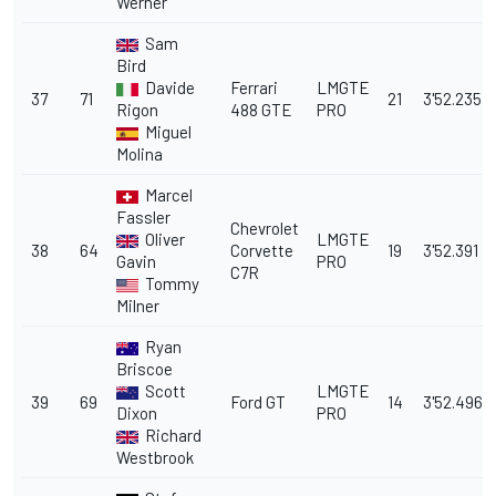
Werner
Sam
Bird
Davide
Ferrari
LMGTE
37
71
21
3'52.235
Rigon
488 GTE
PRO
Miguel
Molina
Marcel
Fassler
Chevrolet
Oliver
LMGTE
38
64
Corvette
19
3'52.391
Gavin
PRO
C7R
Tommy
Milner
Ryan
Briscoe
Scott
LMGTE
39
69
Ford GT
14
3'52.496
Dixon
PRO
Richard
Westbrook