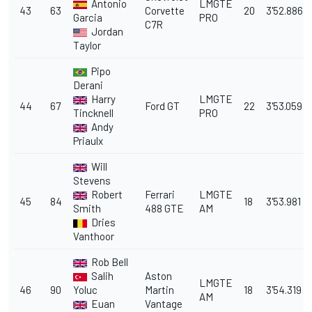
Antonio
LMGTE
43
63
Corvette
20
3'52.886
Garcia
PRO
C7R
Jordan
Taylor
Pipo
Derani
Harry
LMGTE
44
67
Ford GT
22
3'53.059
Tincknell
PRO
Andy
Priaulx
Will
Stevens
Robert
Ferrari
LMGTE
45
84
18
3'53.981
Smith
488 GTE
AM
Dries
Vanthoor
Rob Bell
Salih
Aston
LMGTE
46
90
Yoluc
Martin
18
3'54.319
AM
Euan
Vantage