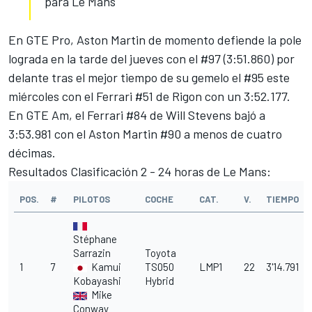
para Le Mans
En GTE Pro, Aston Martin de momento defiende la pole
lograda en la tarde del jueves con el #97 (3:51.860) por
delante tras el mejor tiempo de su gemelo el #95 este
miércoles con el Ferrari #51 de Rigon con un 3:52.177.
En GTE Am, el Ferrari #84 de Will Stevens bajó a
3:53.981 con el Aston Martin #90 a menos de cuatro
décimas.
Resultados Clasificación 2 - 24 horas de Le Mans:
POS.
#
PILOTOS
COCHE
CAT.
V.
TIEMPO
Stéphane
Sarrazin
Toyota
1
7
Kamui
TS050
LMP1
22
3'14.791
Kobayashi
Hybrid
Mike
Conway