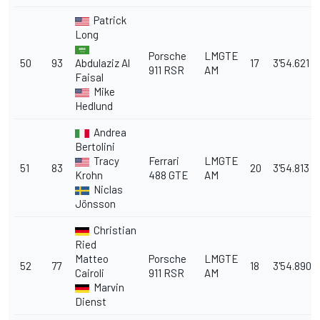
Patrick
Long
Porsche
LMGTE
50
93
Abdulaziz Al
17
3'54.621
911 RSR
AM
Faisal
Mike
Hedlund
Andrea
Bertolini
Tracy
Ferrari
LMGTE
51
83
20
3'54.813
Krohn
488 GTE
AM
Niclas
Jönsson
Christian
Ried
Matteo
Porsche
LMGTE
52
77
18
3'54.890
Cairoli
911 RSR
AM
Marvin
Dienst