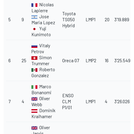
Nicolas
Lapierre
Toyota
Jose
5
9
TS050
LMP1
20
3'19.889
Maria Lopez
Hybrid
Yuji
Kunimoto
Vitaly
Petrov
Simon
6
25
Oreca 07
LMP2
16
3'25.549
Trummer
Roberto
Gonzalez
Marco
Bonanomi
ENSO
Oliver
7
4
CLM
LMP1
4
3'26.026
Webb
P1/01
Dominik
Kraihamer
Oliver
Jarvis