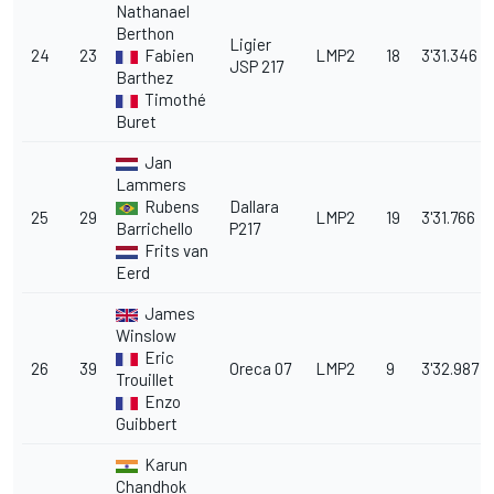
Nathanael
Berthon
Ligier
24
23
Fabien
LMP2
18
3'31.346
JSP 217
Barthez
Timothé
Buret
Jan
Lammers
Rubens
Dallara
25
29
LMP2
19
3'31.766
Barrichello
P217
Frits van
Eerd
James
Winslow
Eric
26
39
Oreca 07
LMP2
9
3'32.987
Trouillet
Enzo
Guibbert
Karun
Chandhok