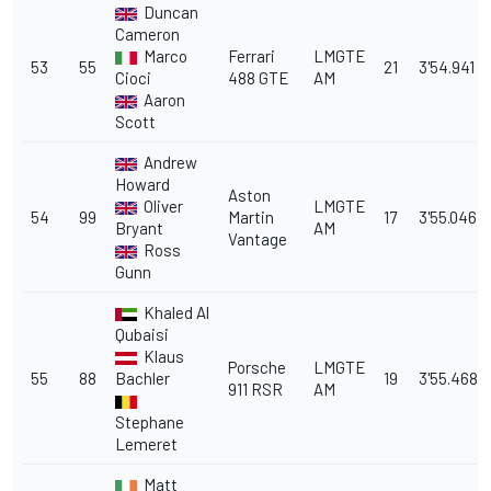
Duncan
Cameron
Marco
Ferrari
LMGTE
53
55
21
3'54.941
Cioci
488 GTE
AM
Aaron
Scott
Andrew
Howard
Aston
Oliver
LMGTE
54
99
Martin
17
3'55.046
Bryant
AM
Vantage
Ross
Gunn
Khaled Al
Qubaisi
Klaus
Porsche
LMGTE
55
88
Bachler
19
3'55.468
911 RSR
AM
Stephane
Lemeret
Matt