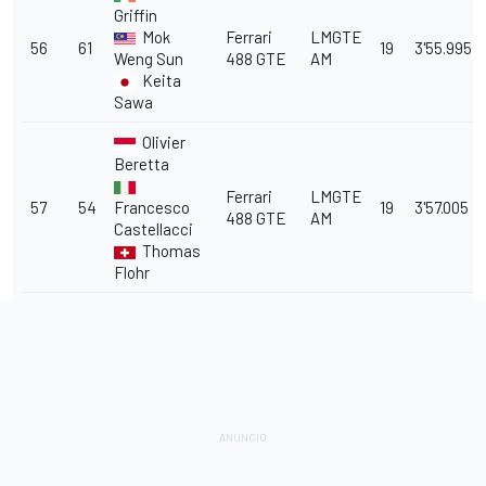
Griffin
Mok
Ferrari
LMGTE
56
61
19
3'55.995
Weng Sun
488 GTE
AM
Keita
Sawa
Olivier
Beretta
Ferrari
LMGTE
57
54
Francesco
19
3'57.005
488 GTE
AM
Castellacci
Thomas
Flohr