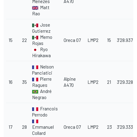
Menezes
A470
Matt
Rao
Jose
Gutierrez
Memo
15
22
Oreca 07
LMP2
15
3'28.937
Rojas
Ryo
Hirakawa
Nelson
Panciatici
Pierre
Alpine
16
35
LMP2
21
3'29.328
Ragues
A470
André
Negrao
Francois
Perrodo
17
28
Emmanuel
Oreca 07
LMP2
23
3'29.333
Collard