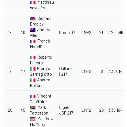
Matthieu
Vaxivière
Richard
Bradley
James
18
40
Oreca 07
LMP2
21
3'29.396
Allen
Franck
Matelli
Roberto
Lacorte
Giorgio
Dallara
19
47
LMP2
18
3'30.014
Sernagiotto
P217
Andrea
Belicchi
Vincent
Capillaire
Mark
Ligier
20
45
LMP2
20
3'30.164
Patterson
JSP 217
Matthew
McMurry