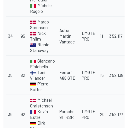
Michele
Rugolo
Marco
Sorensen
Aston
Nicki
LMGTE
34
95
Martin
11
3'52.117
Thiim
PRO
Vantage
Richie
Stanaway
Giancarlo
Fisichella
Toni
Ferrari
LMGTE
35
82
15
3'52.138
Vilander
488 GTE
PRO
Pierre
Kaffer
Michael
Christensen
Kevin
Porsche
LMGTE
36
92
20
3'52.177
Estre
911 RSR
PRO
Dirk