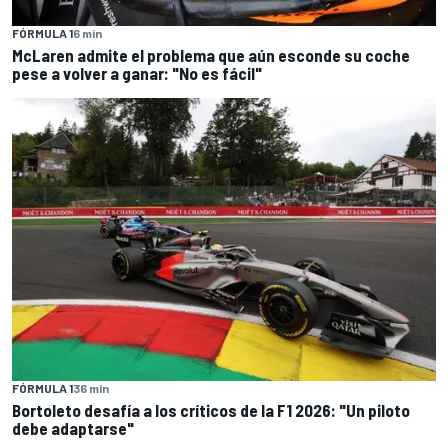
FÓRMULA 1
6 min
McLaren admite el problema que aún esconde su coche
pese a volver a ganar: "No es fácil"
FÓRMULA 1
36 min
Bortoleto desafía a los críticos de la F1 2026: "Un piloto
debe adaptarse"