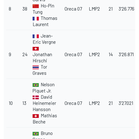
Ho-Pin
8
38
Oreca 07
LMP2
21
3'26.776
Tung
Thomas
Laurent
Jean-
Eric Vergne
9
24
Jonathan
Oreca 07
LMP2
14
3'26.871
Hirschi
Tor
Graves
Nelson
Piquet Jr.
David
10
13
Heinemeier
Oreca 07
LMP2
21
3'27.021
Hansson
Mathias
Beche
Bruno