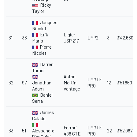
Ricky
Taylor
Jacques
Nicolet
Erik
Ligier
31
33
LMP2
3
3'42.660
Maris
JSP 217
Pierre
Nicolet
Darren
Turner
Aston
LMGTE
32
97
Jonathan
Martin
12
3'51.860
PRO
Adam
Vantage
Daniel
Serra
James
Calado
Ferrari
LMGTE
33
51
Alessandro
22
3'52.087
488 GTE
PRO
Pier Guidi