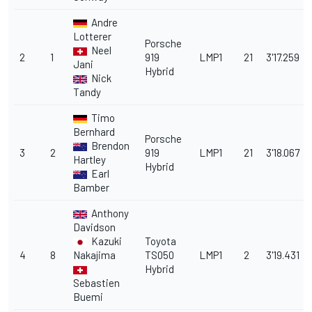
Andre
Lotterer
Porsche
Neel
2
1
919
LMP1
21
3'17.259
Jani
Hybrid
Nick
Tandy
Timo
Bernhard
Porsche
Brendon
3
2
919
LMP1
21
3'18.067
Hartley
Hybrid
Earl
Bamber
Anthony
Davidson
Kazuki
Toyota
4
8
Nakajima
TS050
LMP1
2
3'19.431
Hybrid
Sebastien
Buemi