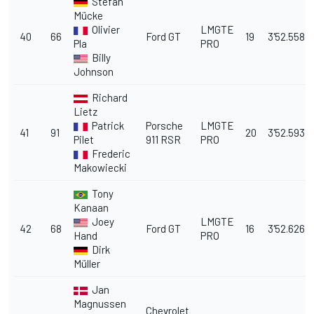
Stefan
Mücke
Olivier
LMGTE
40
66
Ford GT
19
3'52.558
Pla
PRO
Billy
Johnson
Richard
Lietz
Patrick
Porsche
LMGTE
41
91
20
3'52.593
Pilet
911 RSR
PRO
Frederic
Makowiecki
Tony
Kanaan
Joey
LMGTE
42
68
Ford GT
16
3'52.626
Hand
PRO
Dirk
Müller
Jan
Magnussen
Chevrolet