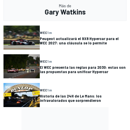
Más de
Gary Watkins
WEC
1 m
Peugeot actualizará el 9X8 Hypercar para el
WEC 2027: una cláusula se lo permite
WEC
1 m
El WEC presenta las reglas para 2030: estas son
las propuestas para unificar Hypercar
WEC
1 m
Historia de las 24H de Le Mans: los
infravalorados que sorprendieron