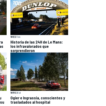
WEC
1 m
ra
Historia de las 24H de Le Mans:
as
los infravalorados que
sorprendieron
WRC
6 d
u
Ogier e Ingrassia, conscientes y
 su
trasladados al hospital