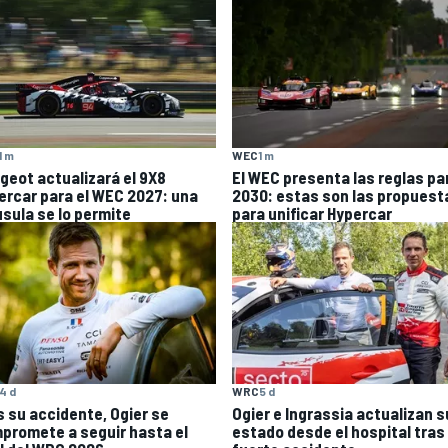
1 m
WEC
1 m
geot actualizará el 9X8
El WEC presenta las reglas pa
ercar para el WEC 2027: una
2030: estas son las propuest
usula se lo permite
para unificar Hypercar
4 d
WRC
5 d
s su accidente, Ogier se
Ogier e Ingrassia actualizan s
promete a seguir hasta el
estado desde el hospital tras