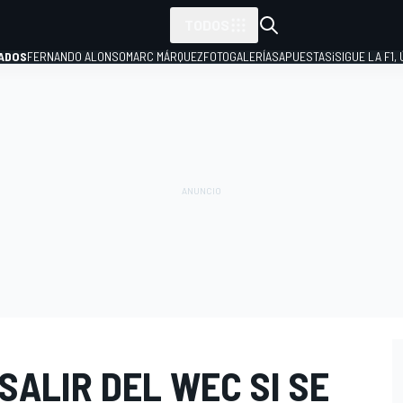
TODOS
ADOS
FERNANDO ALONSO
MARC MÁRQUEZ
FOTOGALERÍAS
APUESTAS
¡SIGUE LA F1,
P
SALIR DEL WEC SI SE