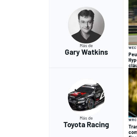
Más de
WEC
Gary Watkins
Peu
Hyp
clá
Más de
WRC
Toyota Racing
Tra
com