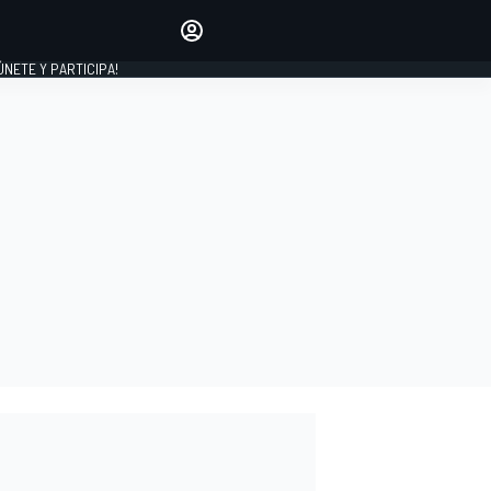
Haz que tu voz se escuche
comentando los artículos
 ÚNETE Y PARTICIPA!
INICIAR SESIÓN
EDICIÓN
ESPAÑA