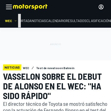
WEC
PORTADA
NOTICIAS
CALENDARIO
RESULTADOS
CLASIFICACIÓN
NOTICIAS
WEC
Test de novatos en Bahrein
VASSELON SOBRE EL DEBUT
DE ALONSO EN EL WEC: "HA
SIDO RÁPIDO"
El director técnico de Toyota se mostró satisfecho
con la actuación de Fernando Alonso en el test del