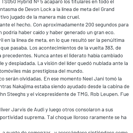
 TS050 Hybrid Nº 5 acaparó los titulares en todo el
antasma de Devon Lock a la línea de meta del Grand
tivo jugado de la manera más cruel.
 ante el hecho. Con aproximadamente 200 segundos para
in podría haber caído y haber generado un gran eco.
en la línea de meta, en lo que resultó ser la penúltima
o que pasaba. Los acontecimientos de la vuelta 383, de
nía precedentes. Nunca antes el liderato había cambiado
 y despiadada. La visión del líder quedó nublada ante la
utomóviles más prestigiosa del mundo.
o serán olvidadas. En ese momento Neel Jani tomó la
ntras Nakajima estaba siendo ayudado desde la cabina de
John Steeghs y el vicepresidente de TMG, Rob Leupen. Fue
liver Jarvis de Audi y luego otros consolaron a sus
eportividad suprema. Tal choque lloroso raramente se ha
o, a punto de comenzar., y acercándose sintiéndose como