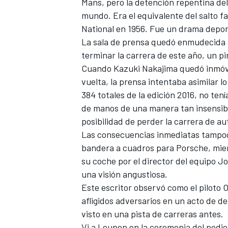
Mans, pero la detención repentina del
mundo. Era el equivalente del salto f
National en 1956. Fue un drama depor
La sala de prensa quedó enmudecida
terminar la carrera de este año, un p
Cuando Kazuki Nakajima quedó inmóvil 
vuelta, la prensa intentaba asimilar l
384 totales de la edición 2016, no te
de manos de una manera tan insensible
posibilidad de perder la carrera de a
Las consecuencias inmediatas tampoc
bandera a cuadros para Porsche, mie
su coche por el director del equipo 
una visión angustiosa.
Este escritor observó como el piloto O
afligidos adversarios en un acto de d
visto en una pista de carreras antes.
Vi a Leupen en la ceremonia del podi