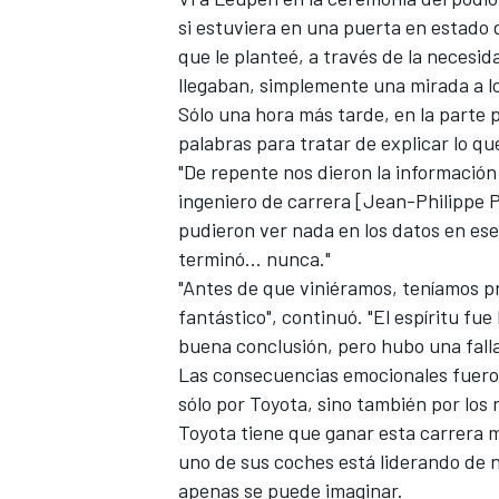
si estuviera en una puerta en estado 
que le planteé, a través de la necesid
llegaban, simplemente una mirada a lo
Sólo una hora más tarde, en la parte 
palabras para tratar de explicar lo q
"De repente nos dieron la información
ingeniero de carrera [Jean-Philippe P
pudieron ver nada en los datos en es
terminó... nunca."
"Antes de que viniéramos, teníamos pr
MÁS CATEGORÍAS
fantástico", continuó. "El espíritu fu
buena conclusión, pero hubo una falla
Las consecuencias emocionales fuero
sólo por Toyota, sino también por los 
Toyota tiene que ganar esta carrera m
uno de sus coches está liderando de 
apenas se puede imaginar.