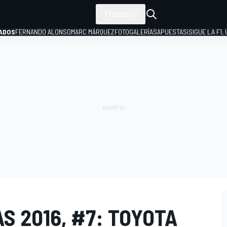
TODOS
ADOS
FERNANDO ALONSO
MARC MÁRQUEZ
FOTOGALERÍAS
APUESTAS
¡SIGUE LA F1,
P
AS 2016, #7: TOYOTA