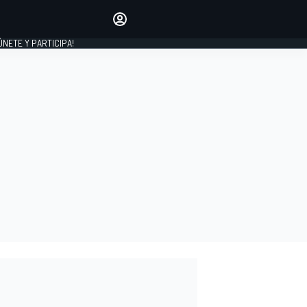
Haz que tu voz se escuche
comentando los artículos
 ÚNETE Y PARTICIPA!
INICIAR SESIÓN
EDICIÓN
ESPAÑA