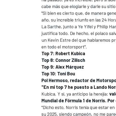
cabe más que elogiarle y darle su sitio 
"Si bien es cierto que, de manera gene
año, su increíble triunfo en las 24 H
La Sarthe, junto a
Ye Yifei
y
Philip Ha
justifica todo. De hecho, el polaco sa
un
Kevin Estre
del que hablaremos pr
en todo el motorsport".
Top 7: Robert Kubica
Top 8: Connor Zilisch
Top 9: Alex Márquez
Top 10: Toni Bou
Pol Hermoso, redactor de Motorsp
"En mi top 7 he puesto a
Lando Nor
Kubica. Y sí, ya anticipo la herejía:
val
Mundial de Fórmula 1 de Norris. Por
"Dicho esto, Norris tenía que estar en
su 2025, siendo campeón, no me pare