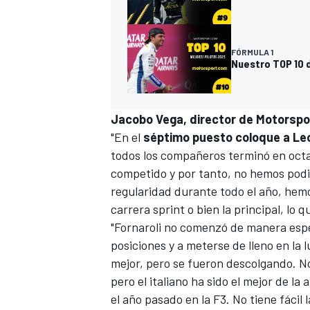
FÓRMULA 1
Nuestro TOP 10 d
Jacobo Vega, director de Motorsp
"En el
séptimo puesto coloque a Leo
todos los compañeros terminó en octa
competido y por tanto, no hemos podi
MÁS CATEGORÍAS
regularidad durante todo el año, hemo
carrera sprint o bien la principal, lo 
"Fornaroli no comenzó de manera espec
posiciones y a meterse de lleno en la
mejor, pero se fueron descolgando. N
pero el italiano ha sido el mejor de la 
el año pasado en la
F3
. No tiene fácil