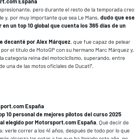
ort.com España
mpresionante, pero durante el resto de la temporada creo
le y, por muy importante que sea Le Mans,
dudo que ese
 en un top 10 global que cuenta los 365 días de un
me decanté por Alex Márquez
, que fue capaz de pelear
 por el título de MotoGP con su hermano
Marc Márquez
y,
a categoría reina del motociclismo, superando, entre
de una de las motos oficiales de Ducati".
rsport.com España
Top 10 personal de mejores pilotos del curso 2025
ral elegido por Motorsport.com España
. Qué decir de
: verle correr a los 41 años, después de todo por lo que
emás alcanza las cotas a las que ha llegado este año, no