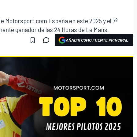
de Motorsport.com España en este 2025 y el 7º
mante ganador de las 24 Horas de Le Mans.
AÑADIR COMO FUENTE PRINCIPAL