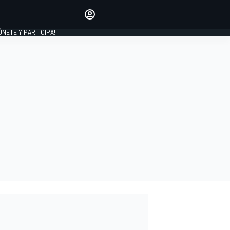
Haz que tu voz se escuche
comentando los artículos
 ÚNETE Y PARTICIPA!
INICIAR SESIÓN
EDICIÓN
ESPAÑA