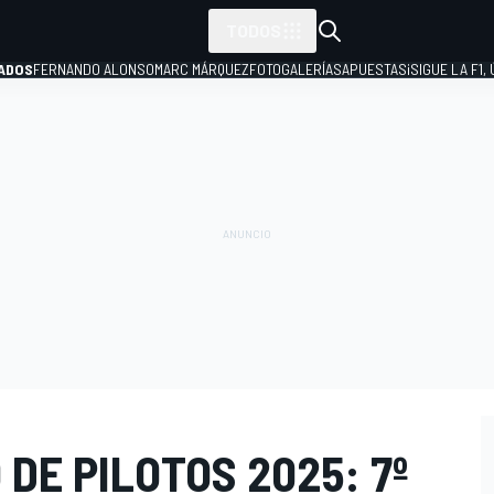
TODOS
ADOS
FERNANDO ALONSO
MARC MÁRQUEZ
FOTOGALERÍAS
APUESTAS
¡SIGUE LA F1,
P
 DE PILOTOS 2025: 7º