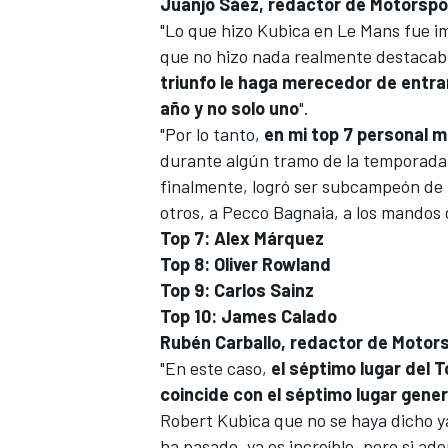
Juanjo Sáez, redactor de Motorsp
"Lo que hizo Kubica en Le Mans fue i
que no hizo nada realmente destacab
triunfo le haga merecedor de entrar
año y no solo uno
".
"Por lo tanto,
en mi top 7 personal 
durante algún tramo de la temporada
finalmente, logró ser subcampeón de l
otros, a
Pecco Bagnaia
, a los mandos 
Top 7: Alex Márquez
Top 8: Oliver Rowland
Top 9: Carlos Sainz
Top 10: James Calado
Rubén Carballo, redactor de Moto
"En este caso,
el séptimo lugar del 
coincide con el séptimo lugar gene
Robert Kubica que no se haya dicho ya
ha pasado, ya es increíble, pero si ad