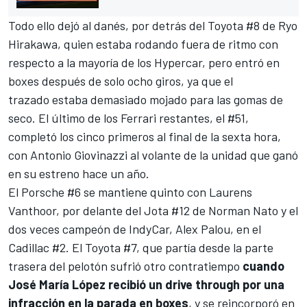
Todo ello dejó al danés, por detrás del Toyota #8 de
Ryo
Hirakawa
, quien estaba rodando fuera de ritmo con
respecto a la mayoría de los Hypercar, pero entró en
boxes después de solo ocho giros, ya que el
trazado estaba demasiado mojado para las gomas de
seco. El último de los Ferrari restantes, el #51,
completó los cinco primeros al final de la sexta hora,
con
Antonio Giovinazzi
al volante de la unidad que ganó
en su estreno hace un año.
El Porsche #6 se mantiene quinto con
Laurens
Vanthoor
, por delante del Jota #12 de
Norman Nato
y el
dos veces campeón de IndyCar,
Alex Palou
, en el
Cadillac #2. El Toyota #7, que partía desde la parte
trasera del pelotón sufrió otro contratiempo
cuando
José María López recibió un drive through por una
infracción en la parada en boxes
, y se reincorporó en