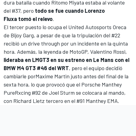
dura batalla cuando
Ritomo Miyata
estaba al volante
del #37, pero
todo se fue cuando Lorenzo
Fluxa tomó el relevo
.
El tercer puesto lo ocupa el
United Autosports
Oreca
de
Bijoy Garg
, a pesar de que la tripulación del #22
recibió un drive through por un incidente en la quinta
hora. Además, la leyenda de MotoGP,
Valentino Rossi
,
lideraba en LMGT3 en su estreno en Le Mans con el
BMW M4 GT3 #46 del WRT
, pero el equipo decidió
cambiarle porMaxime Martin justo antes del final de la
sexta hora, lo que provocó que el Porsche Manthey
PureRxcing #92 de
Joel Sturm
se colocara al mando,
con
Richard Lietz
tercero en el #91 Manthey EMA.