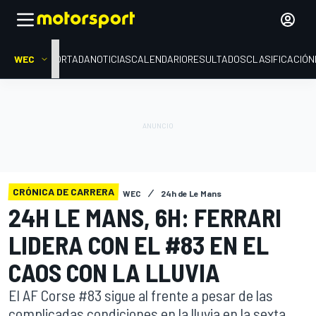
WEC
PORTADA
NOTICIAS
CALENDARIO
RESULTADOS
CLASIFICACIÓN
CRÓNICA DE CARRERA
WEC
24h de Le Mans
24H LE MANS, 6H: FERRARI
LIDERA CON EL #83 EN EL
CAOS CON LA LLUVIA
El AF Corse #83 sigue al frente a pesar de las
complicadas condiciones en la lluvia en la sexta