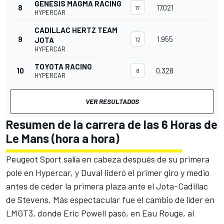
GENESIS MAGMA RACING
8
17.021
17
HYPERCAR
CADILLAC HERTZ TEAM
9
1.955
JOTA
12
HYPERCAR
TOYOTA RACING
10
0.328
8
HYPERCAR
VER RESULTADOS
Resumen de la carrera de las 6 Horas de
Le Mans (hora a hora)
Peugeot Sport salía en cabeza después de su primera
pole en Hypercar, y Duval lideró el primer giro y medio
antes de ceder la primera plaza ante el Jota-Cadillac
de Stevens. Más espectacular fue el cambio de líder en
LMGT3, donde Eric Powell pasó, en Eau Rouge, al