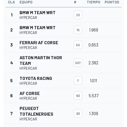
CLA
EQUIPO
#
TIEMPO
PUNTOS
BMW M TEAM WRT
1
20
HYPERCAR
BMW M TEAM WRT
2
1.969
15
HYPERCAR
FERRARI AF CORSE
3
0.653
50
HYPERCAR
ASTON MARTIN THOR
4
2.382
TEAM
007
HYPERCAR
TOYOTA RACING
5
1.011
7
HYPERCAR
AF CORSE
6
5.537
83
HYPERCAR
PEUGEOT
7
1.309
TOTALENERGIES
93
HYPERCAR