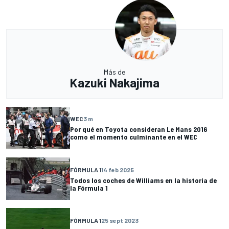
Más de
Kazuki Nakajima
WEC
3 m
Por qué en Toyota consideran Le Mans 2016
como el momento culminante en el WEC
FÓRMULA 1
14 feb 2025
Todos los coches de Williams en la historia de
la Fórmula 1
FÓRMULA 1
25 sept 2023