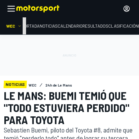
WEC
PORTADA
NOTICIAS
CALENDARIO
RESULTADOS
CLASIFICACIÓN
NOTICIAS
WEC
24h de Le Mans
LE MANS: BUEMI TEMIÓ QUE
"TODO ESTUVIERA PERDIDO"
PARA TOYOTA
Sebastien Buemi, piloto del Toyota #8, admite que
temió "perderlo todo" antes de lograr su tercera