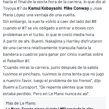
hacia el final de la sexta hora de la carrera, lo que dio al
Toyoya #7 de
Kamui Kobayashi
,
Mike Conway
y
José
María López
una ventaja de una vuelta.
Sin embargo, la suerte volvió a caer del lado del #8
cuando
el #7 se vio obligado a entrar a boxes con
problemas en el turbo
, lo que le costó media hora.
A partir de ahí, Buemi,
Nakajima
y Hartley disfrutaron
de una carrera relativamente tranquila hasta la
bandera a cuadros para ganar por cinco vueltas sobre
el Rebellion #1.
"Cuando miras la carrera, justo después de la salida
tuvimos el pinchazo, tuvimos la zona lenta que no jugó
a nuestro favor, luego el problema de los frenos", dijo
Buemi
a
Eurosport
. "De repente sientes que todo
estaba perdido. Pero en Le Mans nunca es así".
Más de Le Mans:
Le Mans: Toyota cierra el ciclo LMP1 por todo lo alto