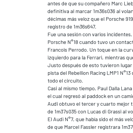
antes de que su compañero Marc Lieb
definitiva al marcar 1m36s036 al vola
décimas más veloz que el Porsche 919
registro de 1m36s647.
Fue una sesión con varios incidentes, 
Porsche N°18 cuando tuvo un contacto
Francois Perrodo. Un toque en la cur
izquierdo para la Ferrari, mientras q
Justo después de esto tuvieron lugar 
pista del Rebellion Racing LMP1 N°13 
todo el circuito.
Casi al mismo tiempo, Paul Dalla Lana
el cual regresó al paddock en un cami
Audi obtuvo el tercer y cuarto mejor 
de 1m37s035 con Lucas di Grassi al vo
El Audi N°7, que había sido el más vel
de que Marcel Fassler registrara 1m37