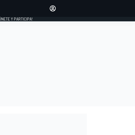
Haz que tu voz se escuche
comentando los artículos
 ÚNETE Y PARTICIPA!
INICIAR SESIÓN
EDICIÓN
ESPAÑA