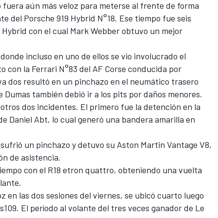
 fuera aún más veloz para meterse al frente de forma
nte del Porsche 919 Hybrid N°18. Ese tiempo fue seis
 Hybrid con el cual Mark Webber obtuvo un mejor
donde incluso en uno de ellos se vio involucrado el
 con la Ferrari N°83 del AF Corse conducida por
va dos resultó en un pinchazo en el neumático trasero
ue Dumas también debió ir a los pits por daños menores.
otros dos incidentes. El primero fue la detención en la
de Daniel Abt, lo cual generó una bandera amarilla en
 sufrió un pinchazo y detuvo su Aston Martin Vantage V8,
ón de asistencia.
tiempo con el R18 etron quattro, obteniendo una vuelta
lante.
oz en las dos sesiones del viernes, se ubicó cuarto luego
s109. El período al volante del tres veces ganador de Le