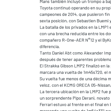
Mans también incluyó un trompo a baj
Toyota continuó operando en su propio
campeones de 2014, que pusieron fin a
sexta posición, con Sebastien Buemi 
La batalla de los privados en la LMP1
con una brecha reducida entre los dos
compañero R-One-AER N°12 y el ByKo
diferencia.
Tanto Daniel Abt como Alexander Imp
después de tener aparentes problemas
MÁS CATEGORÍAS
El Strakka Gibson LMP2 finalizó en l
marcara una vuelta de 1m45s720, el m
Su vuelta fue menos de una décima má
veloz, con el KCMG ORECA 05-Nissan,
La tercera ubicación en la LMP2 fue 
un sorprendente Pipo Derani, novato 
Ferrari estuvo al frente en el final 
marcando una vuelta de 1m54s331 para 