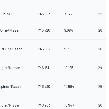
CLM/AER
1'43.983
7.947
22
Dome/Nissan
1'45.720
9.684
26
ORECA/Nissan
1'45.802
9.766
26
igier/Nissan
1'46.161
10.125
24
Alpine/Nissan
1'46.730
10.694
26
igier/Nissan
1'46.983
10.947
26