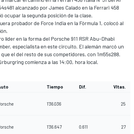
4s481 alcanzado por James Calado en la Ferrari 458
ió ocupar la segunda posición de la clase.
uera probador de Force India en la Fórmula 1, colocó al
ión.
o líder en la forma del Porsche 911 RSR Abu-Dhabi
ber, especialista en este circuito. El alemán marcó un
que el del resto de sus competidores, con 1m55s288.
ürburgring comienza a las 14:00, hora local.
Auto
Tiempo
Dif.
Vltas.
Porsche
1'36.036
25
Porsche
1'36.647
0.611
27