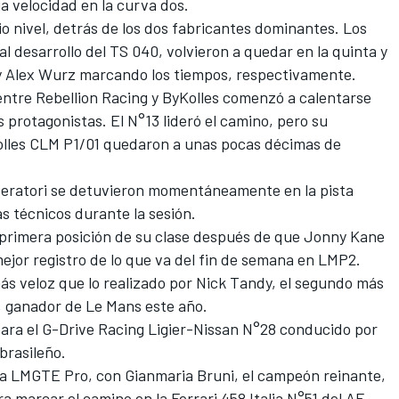
a velocidad en la curva dos.
 nivel, detrás de los dos fabricantes dominantes. Los
l desarrollo del TS 040, volvieron a quedar en la quinta y
y Alex Wurz marcando los tiempos, respectivamente.
 entre Rebellion Racing y ByKolles comenzó a calentarse
 protagonistas. El N°13 lideró el camino, pero su
lles CLM P1/01 quedaron a unas pocas décimas de
eratori se detuvieron momentáneamente en la pista
 técnicos durante la sesión.
a primera posición de su clase después de que Jonny Kane
ejor registro de lo que va del fin de semana en LMP2.
s veloz que lo realizado por Nick Tandy, el segundo más
 ganador de Le Mans este año.
para el G-Drive Racing Ligier-Nissan N°28 conducido por
brasileño.
en la LMGTE Pro, con Gianmaria Bruni, el campeón reinante,
marcar el camino en la Ferrari 458 Italia N°51 del AF