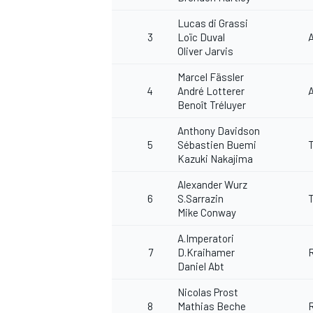
Lucas di Grassi
3
Loïc Duval
Oliver Jarvis
Marcel Fässler
4
André Lotterer
Benoît Tréluyer
Anthony Davidson
5
Sébastien Buemi
Kazuki Nakajima
Alexander Wurz
6
S.Sarrazin
Mike Conway
A.Imperatori
7
D.Kraihamer
Daniel Abt
Nicolas Prost
8
Mathias Beche