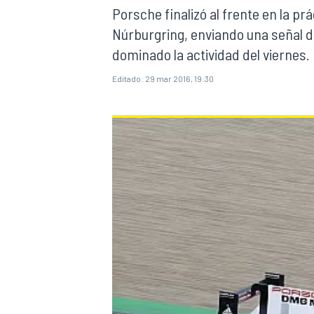
Porsche finalizó al frente en la pr
Núrburgring, enviando una señal d
INDYCAR
WRC
dominado la actividad del viernes.
Editado:
29 mar 2016, 19:30
WEC
FÓRMULA E