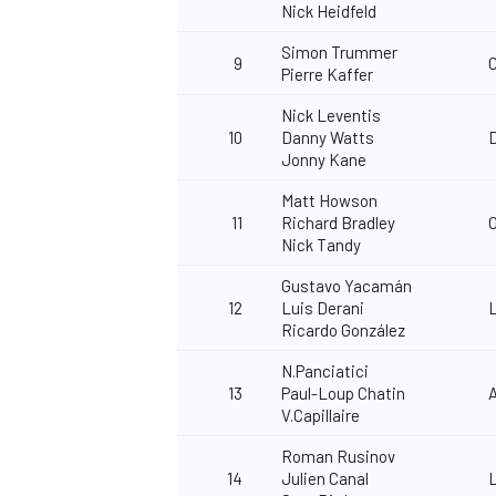
Nick Heidfeld
Simon Trummer
9
Pierre Kaffer
Nick Leventis
10
Danny Watts
Jonny Kane
Matt Howson
11
Richard Bradley
Nick Tandy
Gustavo Yacamán
12
Luis Derani
L
Ricardo González
N.Panciatici
13
Paul-Loup Chatin
V.Capillaire
Roman Rusinov
14
Julien Canal
L