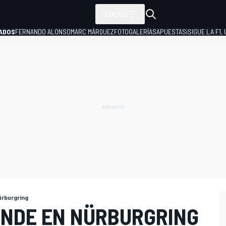
TODOS
ADOS
FERNANDO ALONSO
MARC MÁRQUEZ
FOTOGALERÍAS
APUESTAS
¡SIGUE LA F1,
P
ürburgring
NDE EN NÜRBURGRING