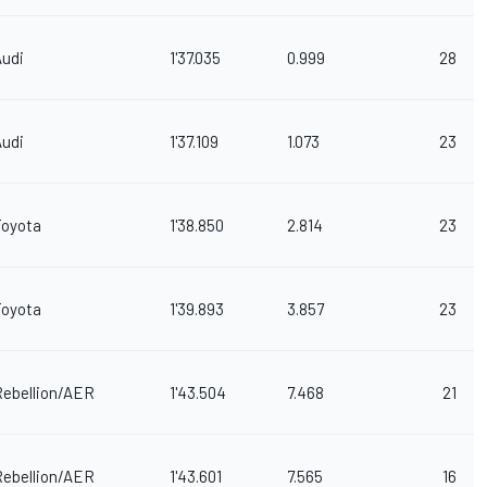
Audi
1'37.035
0.999
28
Audi
1'37.109
1.073
23
Toyota
1'38.850
2.814
23
Toyota
1'39.893
3.857
23
Rebellion/AER
1'43.504
7.468
21
Rebellion/AER
1'43.601
7.565
16