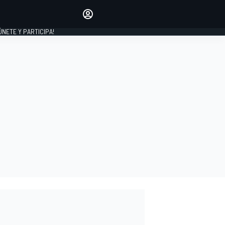
Haz que tu voz se escuche
comentando los artículos
 ÚNETE Y PARTICIPA!
INICIAR SESIÓN
EDICIÓN
ESPAÑA