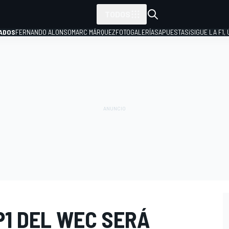
TODOS
ADOS
FERNANDO ALONSO
MARC MÁRQUEZ
FOTOGALERÍAS
APUESTAS
¡SIGUE LA F1,
P
P1 DEL WEC SERÁ