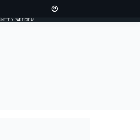
Haz que tu voz se escuche
comentando los artículos
 ÚNETE Y PARTICIPA!
INICIAR SESIÓN
EDICIÓN
ESPAÑA