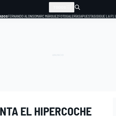
TODOS
ADOS
FERNANDO ALONSO
MARC MÁRQUEZ
FOTOGALERÍAS
APUESTAS
¡SIGUE LA F1,
P
NTA EL HIPERCOCHE