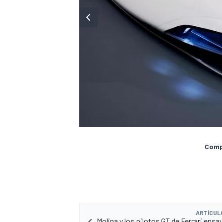
Compa
ARTÍCUL
Molina y los pilotos GT de Ferrari ens