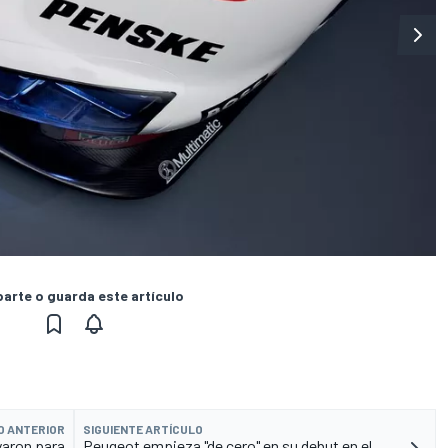
rte o guarda este artículo
O ANTERIOR
SIGUIENTE ARTÍCULO
ayaron para
Peugeot empieza "de cero" en su debut en el