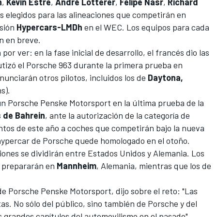
n
,
Kevin Estre
,
André Lotterer
,
Felipe Nasr
,
Richard
s elegidos para las alineaciones que competirán en
isión
Hypercars-LMDh
en el WEC. Los equipos para cada
n en breve.
 por ver: en la fase inicial de desarrollo, el francés dio las
utizó el Porsche 963 durante la primera prueba en
unciarán otros pilotos, incluidos los de
Daytona,
s).
un Porsche Penske Motorsport en la última prueba de la
 de Bahrein
, ante la autorización de la categoría de
entos de este año a coches que competirán bajo la nueva
hypercar de Porsche quede homologado en el otoño.
ciones se dividirán entre Estados Unidos y Alemania. Los
e prepararán en
Mannheim
, Alemania, mientras que los de
de Porsche Penske Motorsport, dijo sobre el reto: "Las
s. No sólo del público, sino también de Porsche y del
 grandes capítulos del automovilismo en el pasado".