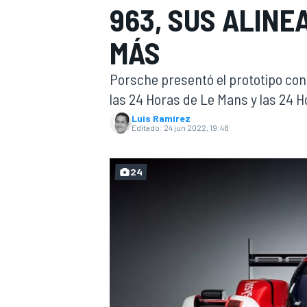
963, SUS ALINE
INDYCAR
WRC
MÁS
Porsche presentó el prototipo con 
las 24 Horas de Le Mans y las 24 
Luis Ramírez
Editado:
24 jun 2022, 19:48
24
WEC
FÓRMULA E