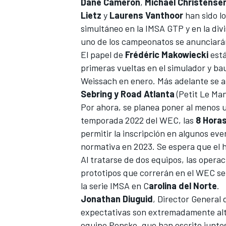
Dane Cameron
,
Michael Christense
Lietz
y
Laurens Vanthoor
han sido lo
simultáneo en la IMSA GTP y en la div
uno de los campeonatos se anunciará
El papel de
Frédéric Makowiecki
está
primeras vueltas en el simulador y ba
Weissach en enero. Más adelante se an
Sebring y Road Atlanta
(Petit Le Man
Por ahora, se planea poner al menos 
temporada 2022 del WEC, las
8 Horas
permitir la inscripción en algunos ev
MÁS CATEGORÍAS
normativa en 2023. Se espera que el 
Al tratarse de dos equipos, las opera
prototipos que correrán en el WEC s
la serie IMSA en C
arolina del Norte
.
Jonathan Diuguid
, Director General 
expectativas son extremadamente alta
equipo Penske, que han escrito juntos