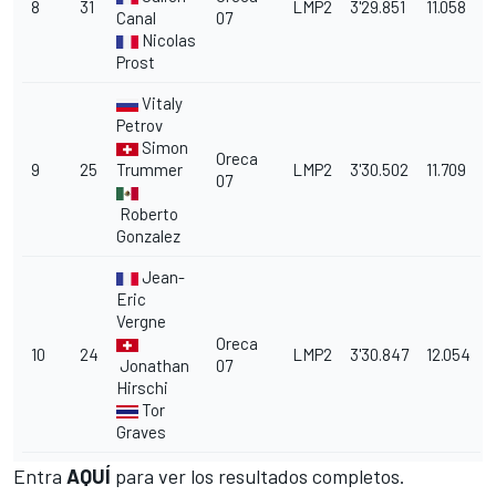
8
31
LMP2
3'29.851
11.058
Canal
07
Nicolas
Prost
Vitaly
Petrov
Simon
Oreca
9
25
Trummer
LMP2
3'30.502
11.709
07
Roberto
Gonzalez
Jean-
Eric
Vergne
Oreca
10
24
LMP2
3'30.847
12.054
Jonathan
07
Hirschi
Tor
Graves
Entra
AQUÍ
para ver los resultados completos.