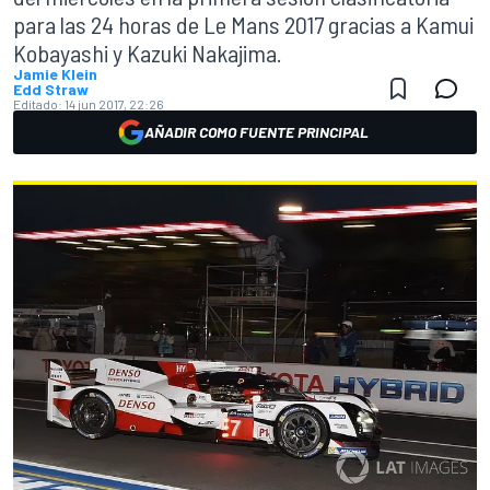
para las 24 horas de Le Mans 2017 gracias a Kamui
Kobayashi y Kazuki Nakajima.
Jamie Klein
Edd Straw
Editado:
14 jun 2017, 22:26
AÑADIR COMO FUENTE PRINCIPAL