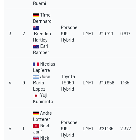
Buemi
Timo
Bernhard
Porsche
3
2
Brendon
919
LMP1
3'19.710
0.917
Hartley
Hybrid
Earl
Bamber
Nicolas
Lapierre
Jose
Toyota
4
9
Maria
TS050
LMP1
3'19.958
1.165
Lopez
Hybrid
Yuji
Kunimoto
Andre
Lotterer
Porsche
Neel
5
1
919
LMP1
3'21.165
2.372
Jani
Hybrid
Nick