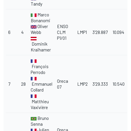
Tandy
Marco
Bonanomi
Oliver
ENSO
6
4
Webb
CLM
LMP1
3'28.887
10.094
P1/01
Dominik
Kraihamer
François
Perrodo
Oreca
7
28
Emmanuel
LMP2
3'29.333
10.540
07
Collard
Matthieu
Vaxivière
Bruno
Senna
Julien
Oreca