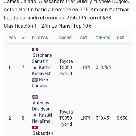
James Calado, Alessandro Pier Guidi y Michele Rugolo.
Aston Martin batió a Porsche en GTE Am con Matthias
Lauda parando el crono en 3:55.134 con el #98.
Clasificación 1 - 24h Le Mans (Top 10):
POS.
#
PILOTOS
COCHE
CAT.
TIEMPO
GAP
Stéphane
Sarrazin
Toyota
1
7
Kamui
TS050
LMP1
3'18.793
Kobayashi
Hybrid
Mike
Conway
Anthony
Davidson
Toyota
Kazuki
2
8
TS050
LMP1
3'19.431
0.638
Nakajima
Hybrid
Sébastien