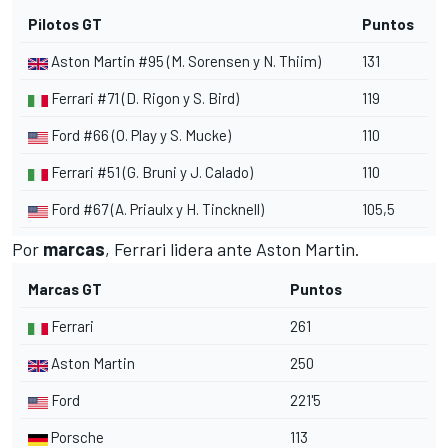
Pilotos GT
Puntos
Aston Martin #95 (M. Sorensen y N. Thiim)
131
Ferrari #71 (D. Rigon y S. Bird)
119
Ford #66 (O. Play y S. Mucke)
110
Ferrari #51 (G. Bruni y J. Calado)
110
Ford #67 (A. Priaulx y H. Tincknell)
105,5
Por
marcas
, Ferrari lidera ante Aston Martin.
Marcas GT
Puntos
Ferrari
261
Aston Martin
250
Ford
221'5
Porsche
113