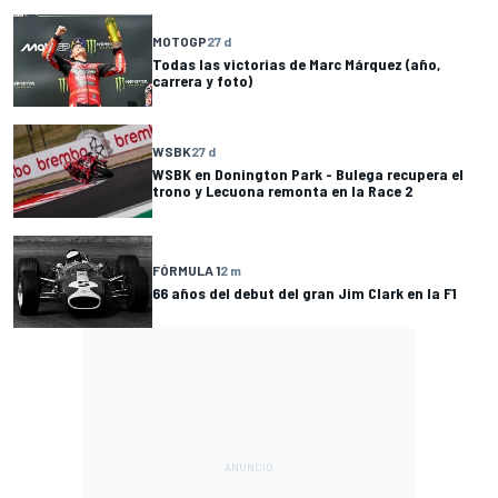
MOTOGP
27 d
Todas las victorias de Marc Márquez (año,
carrera y foto)
WSBK
27 d
WSBK en Donington Park - Bulega recupera el
trono y Lecuona remonta en la Race 2
FÓRMULA 1
2 m
66 años del debut del gran Jim Clark en la F1