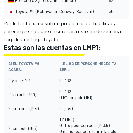
Porsche #2 (Lieb, Jani, Dumas)
152
Toyota #6 (Kobayashi, Conway, Sarrazin)
135
Por lo tanto, si no sufren problemas de fiabilidad,
parece que Porsche se coronará este fin de semana
haga lo que haga Toyota.
Estas son las cuentas en LMP1:
SI EL TOYOTA #6
...EL #2 DE PORSCHE NECESITA
ACABA...
SER...
1º y pole (161)
5º (162)
5º (162)
1º sin pole (160)
O 6º con pole (161)
2º con pole (154)
9º (154)
10º (153)
O 11º o peor con pole (153.5)
2º sin pole (153)
O no acabar pero lograr la pole