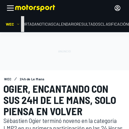
WEC
PORTADA
NOTICIAS
CALENDARIO
RESULTADOS
CLASIFICACIÓN
WEC
24h de Le Mans
OGIER, ENCANTANDO CON
SUS 24H DE LE MANS, SOLO
PIENSA EN VOLVER
Sébastien Ogier terminó noveno en la categoría
LMP2 en su primera participación en las 24 Horas