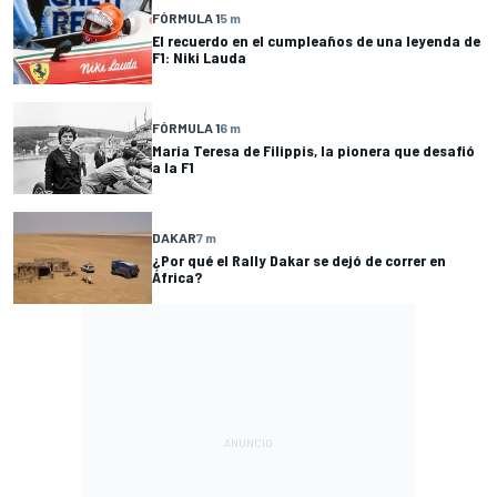
FÓRMULA 1
5 m
El recuerdo en el cumpleaños de una leyenda de
F1: Niki Lauda
FÓRMULA 1
6 m
Maria Teresa de Filippis, la pionera que desafió
a la F1
DAKAR
7 m
¿Por qué el Rally Dakar se dejó de correr en
África?