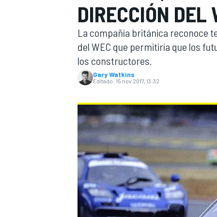
DIRECCIÓN DEL 
INDYCAR
WRC
La compañía británica reconoce ten
del WEC que permitiría que los fut
los constructores.
Gary Watkins
Editado:
15 nov 2017, 13:32
WEC
FÓRMULA E