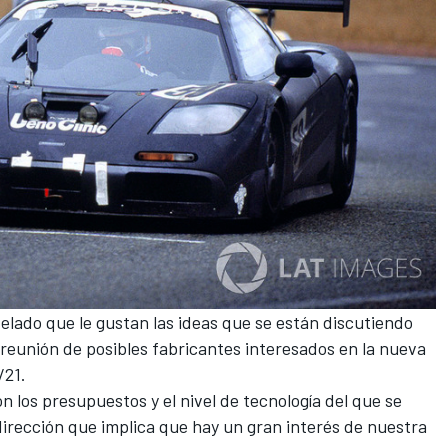
elado que le gustan las ideas que se están discutiendo
reunión de posibles fabricantes interesados
en la nueva
/21.
n los presupuestos y el nivel de tecnología del que se
irección que implica que hay un gran interés de nuestra