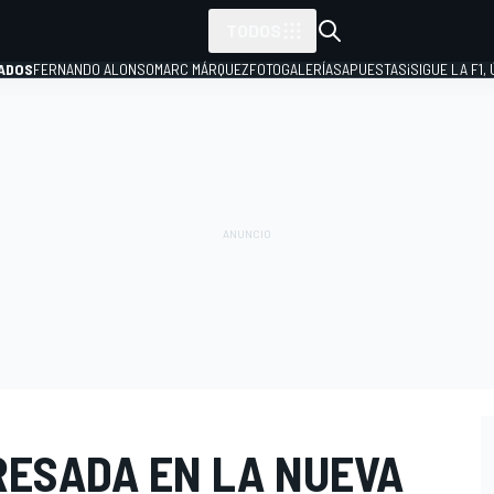
TODOS
ADOS
FERNANDO ALONSO
MARC MÁRQUEZ
FOTOGALERÍAS
APUESTAS
¡SIGUE LA F1,
P
RESADA EN LA NUEVA