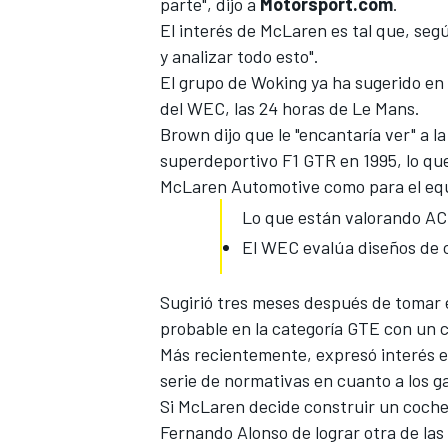
parte", dijo a
Motorsport.com
.
El interés de McLaren es tal que, seg
y analizar todo esto".
El grupo de Woking
ya ha sugerido en 
del WEC
, las 24 horas de Le Mans.
Brown dijo que le "encantaría ver" a l
superdeportivo F1 GTR en 1995, lo que
McLaren Automotive como para el equ
Lo que están valorando AC
El WEC evalúa diseños de c
MÁS CATEGORÍAS
Sugirió tres meses después de tomar 
probable en la categoría GTE
con un c
Más recientemente, expresó interés e
serie de normativas en cuanto a los g
Si McLaren decide construir un coch
Fernando Alonso
de lograr otra de las