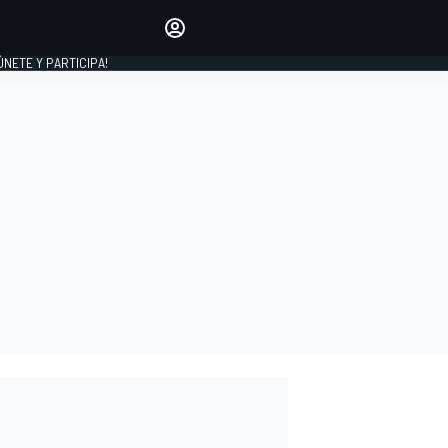
Haz que tu voz se escuche
comentando los artículos
 ÚNETE Y PARTICIPA!
INICIAR SESIÓN
EDICIÓN
ESPAÑA