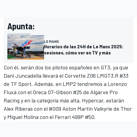
Apunta:
LE MANS
Horarios de las 24H de Le Mans 2025:
sesiones, cómo ver en TV y más
Con él, serán dos los pilotos españoles en GT3, ya que
Dani Juncadella
llevará el Corvette Z06 LMGT3.R #33
de TF Sport. Además, en LMP2 tendremos a
Lorenzo
Fluxá
con el Oreca 07-Gibson #25 de Algarve Pro
Racing y en la categoría más alta, Hypercar, estarán
Alex Riberas
con el #009 Aston Martin Valkyrie de Thor
y
Miguel Molina
con el Ferrari 499P #50.