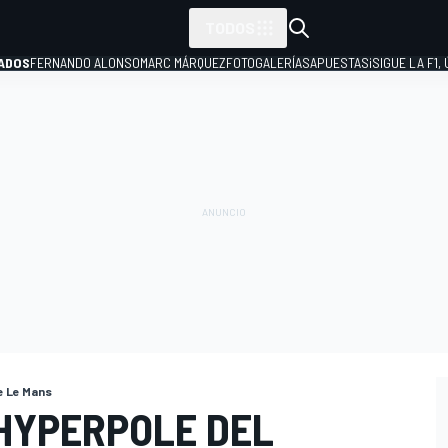
TODOS
ADOS
FERNANDO ALONSO
MARC MÁRQUEZ
FOTOGALERÍAS
APUESTAS
¡SIGUE LA F1,
P
e Le Mans
 HYPERPOLE DEL