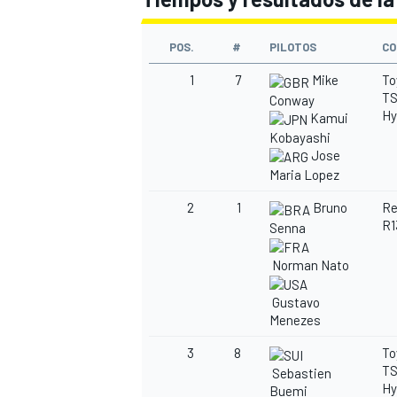
POS.
#
PILOTOS
CO
1
7
Mike
To
TS
Conway
Hy
Kamui
Kobayashi
Jose
Maria Lopez
2
1
Bruno
Re
R1
Senna
Norman Nato
Gustavo
Menezes
3
8
To
TS
Sebastien
Hy
Buemi