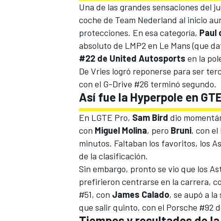
Una de las grandes sensaciones del 
coche de Team Nederland al inicio aunq
protecciones. En esa categoría,
Paul 
absoluto de LMP2 en Le Mans (que data
#22 de United Autosports
en la pol
De Vries logró reponerse para ser te
con el G-Drive #26 terminó segundo.
Así fue la Hyperpole en GT
En LGTE Pro,
Sam Bird
dio momentáne
con
Miguel Molina
, pero
Bruni
, con e
MÁS CATEGORÍAS
minutos. Faltaban los favoritos, los A
de la clasificación.
Sin embargo, pronto se vio que los Ast
prefirieron centrarse en la carrera, c
#51, con
James Calado
, se aupó a la
que salir quinto, con el Porsche #92 
Tiempos y resultados de la