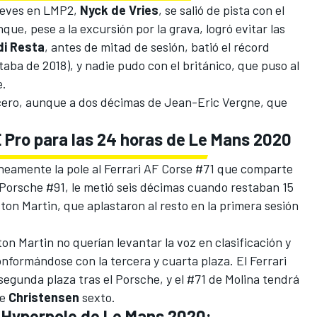
jueves en LMP2,
Nyck de Vries
, se salió de pista con el
ue, pese a la excursión por la grava, logró evitar las
di Resta
, antes de mitad de sesión, batió el récord
ba de 2018), y nadie pudo con el británico, que puso al
e.
rcero, aunque a dos décimas de Jean-Eric Vergne, que
E Pro para las 24 horas de Le Mans 2020
amente la pole al Ferrari AF Corse #71 que comparte
l Porsche #91, le metió seis décimas cuando restaban 15
ston Martin, que aplastaron al resto en la primera sesión
on Martin no querían levantar la voz en clasificación y
onformándose con la tercera y cuarta plaza. El Ferrari
 segunda plaza tras el Porsche, y el #71 de Molina tendrá
de
Christensen
sexto.
 Hyperpole de Le Mans 2020: