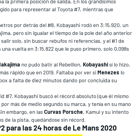
a la primera posición de salida. En los grandísimos
egido para representar al Toyota #7, mientras que
.
metros por detrás del #8, Kobayashi rodó en 3:15.920, un
ima, pero sin igualar
el tiempo de la pole del año anterior
salir solo, sin buscar rebufos ni referencias, y el #1 de
 una vuelta en 3:15.822 que le puso primero, solo 0,098s
Nakajima
no pudo batir al Rebellion,
Kobayashi
sí lo hizo,
 más rápido que en 2019. Faltaba por ver si
Menezes
lo
box a falta de diez minutos dando por concluida su
rid #7, Kobayashi buscó el récord absoluto (que él mismo
ir por más de medio segundo su marca, y tenía en su mano
 Sin embargo, en las
Curvas Porsche
, Kamui y su intento
tes de la pista, quedándose sin récord.
P2 para las 24 horas de Le Mans 2020