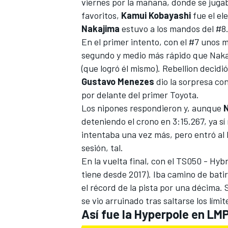
viernes por la mañana, donde se jugab
favoritos,
Kamui Kobayashi
fue el el
Nakajima
estuvo a los mandos del #8
En el primer intento, con el #7 unos 
segundo y medio más rápido que Nakaj
(que logró él mismo).
Rebellion decidió 
Gustavo Menezes
dio la sorpresa con
por delante del primer Toyota.
Los nipones respondieron y, aunque
deteniendo el crono en 3:15.267, ya sí
intentaba una vez más, pero entró al 
sesión, tal.
En la vuelta final, con el TS050 - Hyb
tiene desde 2017). Iba camino de bat
el récord de la pista por una décima.
se vio arruinado tras saltarse los lími
Así fue la Hyperpole en LM