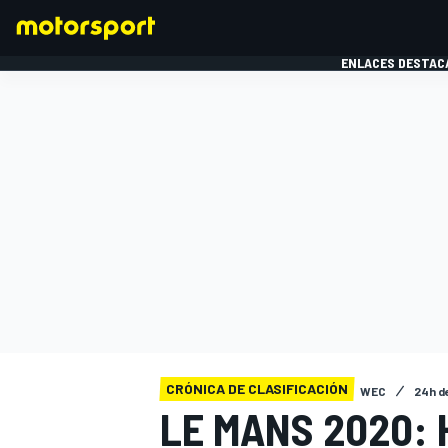
ENLACES DESTAC
FÓRMULA 1
MOTOG
CRÓNICA DE CLASIFICACIÓN
WEC
24h d
LE MANS 2020: