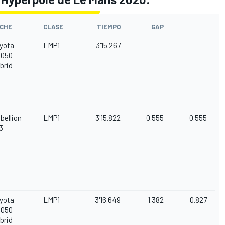
CHE
CLASE
TIEMPO
GAP
yota
LMP1
3'15.267
050
brid
bellion
LMP1
3'15.822
0.555
0.555
3
yota
LMP1
3'16.649
1.382
0.827
050
brid