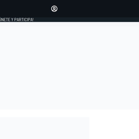
Haz que tu voz se escuche
comentando los artículos
 ÚNETE Y PARTICIPA!
INICIAR SESIÓN
EDICIÓN
ESPAÑA