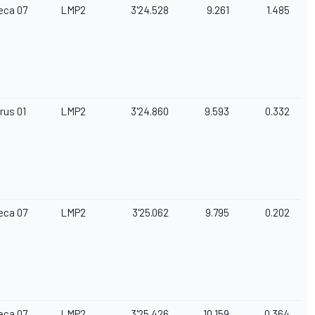
eca 07
LMP2
3'24.528
9.261
1.485
rus 01
LMP2
3'24.860
9.593
0.332
eca 07
LMP2
3'25.062
9.795
0.202
eca 07
LMP2
3'25.426
10.159
0.364