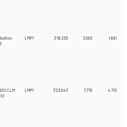
bellion
LMP1
3'18.330
3.063
1.681
3
NSO CLM
LMP1
3'23.043
7.776
4.713
/01