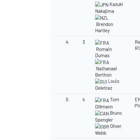
Kazuki
Nakajima
Brendon
Hartley
4
3
Re
R1
Romain
Dumas
Nathanael
Berthon
Louis
Deletraz
5
4
Tom
E
P1
Dillmann
Bruno
Spengler
Oliver
Webb