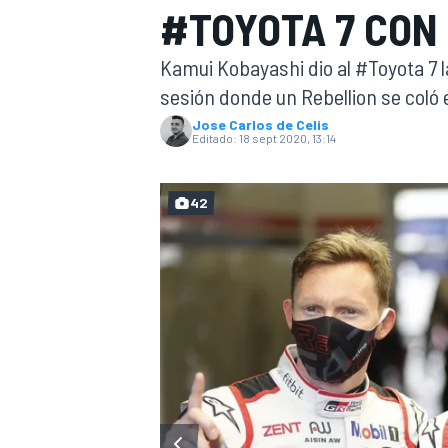
#TOYOTA 7 CON
INDYCAR
WRC
Kamui Kobayashi dio al #Toyota 7 l
sesión donde un Rebellion se coló
Jose Carlos de Celis
Editado:
18 sept 2020, 13:14
42
WEC
FÓRMULA E