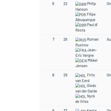
6
22
Philip
Or
Hanson
Filipe
Albuquerque
Paul di
Resta
7
26
Roman
Au
Rusinov
Jean-
Eric Vergne
Mikkel
Jensen
8
29
Frits
Or
van Eerd
Giedo
van der Garde
Nyck
de Vries
9
33
Kenta
Or