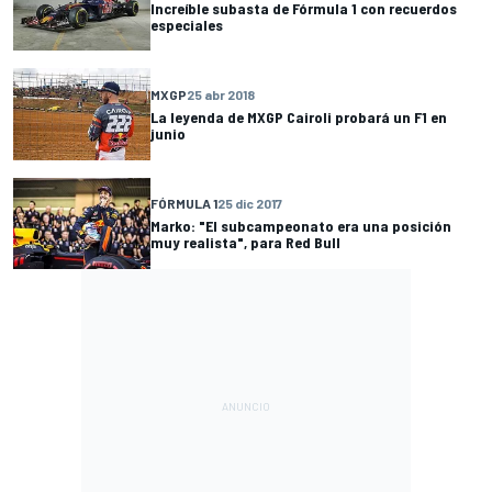
Increíble subasta de Fórmula 1 con recuerdos
especiales
MXGP
25 abr 2018
La leyenda de MXGP Cairoli probará un F1 en
junio
FÓRMULA 1
25 dic 2017
Marko: "El subcampeonato era una posición
muy realista", para Red Bull