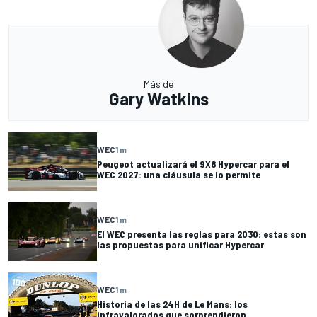
Más de
Gary Watkins
WEC
1 m
Peugeot actualizará el 9X8 Hypercar para el
WEC 2027: una cláusula se lo permite
WEC
1 m
El WEC presenta las reglas para 2030: estas son
las propuestas para unificar Hypercar
WEC
1 m
Historia de las 24H de Le Mans: los
infravalorados que sorprendieron