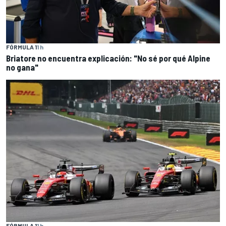
FÓRMULA 1
1 h
Briatore no encuentra explicación: "No sé por qué Alpine
no gana"
FÓRMULA 1
1 h