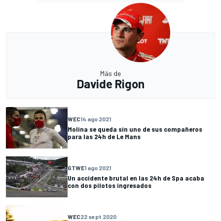
Más de
Davide Rigon
WEC
14 ago 2021
Molina se queda sin uno de sus compañeros
para las 24h de Le Mans
GTWE
1 ago 2021
Un accidente brutal en las 24h de Spa acaba
con dos pilotos ingresados
WEC
22 sept 2020