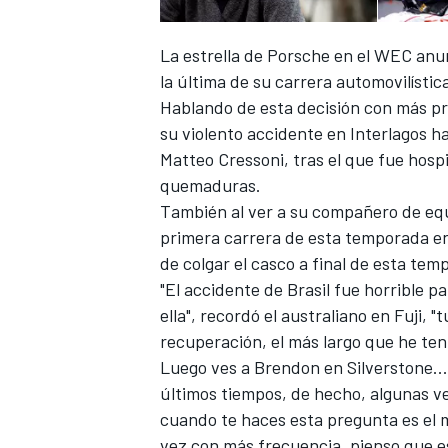
La estrella de Porsche en el WEC anun
la última de su carrera automovilístic
Hablando de esta decisión con más pr
su violento accidente en Interlagos h
Matteo Cressoni, tras el que fue hosp
quemaduras.
También al ver a su compañero de equ
primera carrera de esta temporada en
de colgar el casco a final de esta tem
"El accidente de Brasil fue horrible
ella", recordó el australiano en Fuji,
recuperación, el más largo que he ten
Luego ves a Brendon en Silverstone... 
últimos tiempos, de hecho, algunas v
cuando te haces esta pregunta es el 
vez con más frecuencia, pienso que est