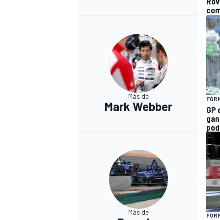
Rov
com
Más de
FÓRM
Mark Webber
GP d
gan
pod
Más de
FÓR