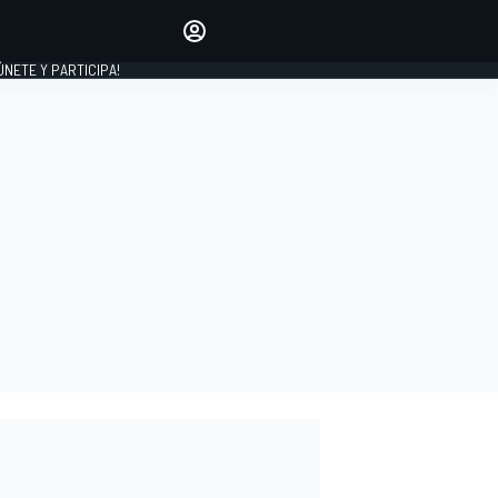
Haz que tu voz se escuche
comentando los artículos
 ÚNETE Y PARTICIPA!
INICIAR SESIÓN
EDICIÓN
ESPAÑA