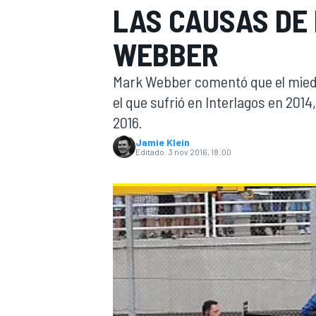
LAS CAUSAS DE 
INDYCAR
WRC
WEBBER
Mark Webber comentó que el miedo
el que sufrió en Interlagos en 2014,
2016.
Jamie Klein
Editado:
3 nov 2016, 18:00
WEC
FÓRMULA E