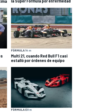
la Super Fórmula por enfermedad
tima
FÓRMULA 1
4 m
es
Multi 21, cuando Red Bull F1 casi
estalló por órdenes de equipo
FÓRMULA E
8 m