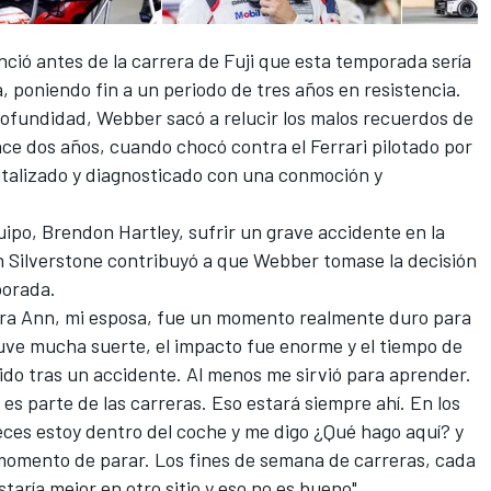
ció antes de la carrera de Fuji que esta temporada sería
a, poniendo fin a un periodo de tres años en resistencia.
ofundidad, Webber sacó a relucir los malos recuerdos de
ace dos años, cuando chocó contra el Ferrari pilotado por
italizado y diagnosticado con una conmoción y
ipo, Brendon Hartley, sufrir un grave accidente en la
 Silverstone contribuyó a que Webber tomase la decisión
porada.
 para Ann, mi esposa, fue un momento realmente duro para
 "tuve mucha suerte, el impacto fue enorme y el tiempo de
ido tras un accidente. Al menos me sirvió para aprender.
es parte de las carreras. Eso estará siempre ahí. En los
eces estoy dentro del coche y me digo ¿Qué hago aquí? y
momento de parar. Los fines de semana de carreras, cada
aría mejor en otro sitio y eso no es bueno".