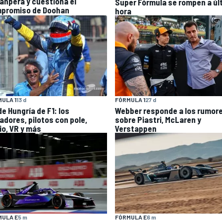
anpera y cuestiona el
Super Fórmula se rompen a úl
promiso de Doohan
hora
ULA 1
13 d
FÓRMULA 1
27 d
e Hungría de F1: los
Webber responde a los rumor
adores, pilotos con pole,
sobre Piastri, McLaren y
io, VR y más
Verstappen
MULA E
5 m
FÓRMULA E
6 m