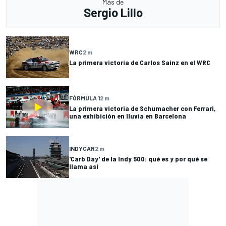
Más de
Sergio Lillo
WRC
2 m
La primera victoria de Carlos Sainz en el WRC
FÓRMULA 1
2 m
La primera victoria de Schumacher con Ferrari,
una exhibición en lluvia en Barcelona
INDYCAR
2 m
'Carb Day' de la Indy 500: qué es y por qué se
llama así