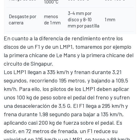
1.000°C
3-4 mm por
Desgaste por
menos
disco y 8-10
1 mm
carrera
de 1 mm
mm por pastilla
En cuanto a la diferencia de rendimiento entre los
discos de un F1 y de un LMP1, tomaremos por ejemplo
la primera chicane de Le Mans y la primera chicane del
circuito de Singapur.
Los LMP1 llegan a 335 km/h y frenan durante 3,21
segundos, recorriendo 195 metros, y bajando a 109,5
km/h. Para ello, los pilotos de los LMP1 deben aplicar
unos 100 kg de peso sobre el pedal del freno y sufren
una desaceleración de 3,5 G. El F1 llega a 295 km/h y
frena durante 1,98 segundo para bajar a 135 km/h,
aplicando casi 200 kg de fuerza sobre el pedal. Es
decir, en 72 metros de frenada, un F1 reduce su
velocidad en 105 km/h y un LMP1, en torno a 69 km/h,