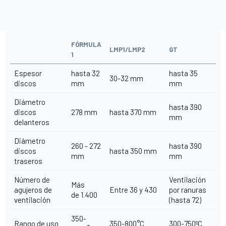
FÓRMULA
LMP1/LMP2
GT
1
Espesor
hasta 32
hasta 35
30-32 mm
discos
mm
mm
Diámetro
hasta 390
discos
278 mm
hasta 370 mm
mm
delanteros
Diámetro
260 - 272
hasta 390
discos
hasta 350 mm
mm
mm
traseros
Número de
Ventilación
Más
agujeros de
Entre 36 y 430
por ranuras
de 1.400
ventilación
(hasta 72)
350-
Rango de uso
350-800°C
300-750ºC